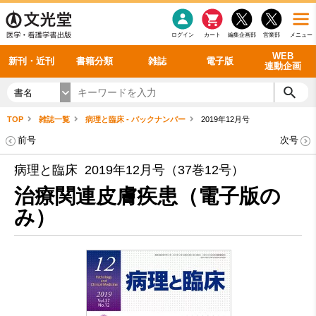
感染症
書籍「データに基づく臨床動作分析」WEB動画
老年医学
看護・介護
雑誌投稿規定
呼吸器
理学療法
電子書籍
書籍「眼手術学」WEB動画
新刊一覧
外科学一般
ログイン
カート
編集企画部
営業部
メニュー
循環器
雑誌案内・年間購読
電子雑誌
書籍「神経症候学 II 改訂第二版」 WEB動画
今後の発行予定
整形外科
最新号
バックナンバー
シリーズ一覧
WEB
新刊・近刊
書籍分類
雑誌
電子版
連動企画
書名
TOP
雑誌一覧
病理と臨床 - バックナンバー
2019年12月号
前号
次号
病理と臨床 2019年12月号（37巻12号）
治療関連皮膚疾患（電子版の
み）