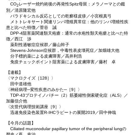
CO
レーザー焼灼術後の再発性Spitz母斑：メラノーマとの鑑
2
別／清原隆宏他
パラドキシカル反応としての乾癬様皮疹／小宮根真弓
メトトレキサート関連リンパ増殖異常症：他のリンパ増殖性疾
患と比べた特徴／菅谷 誠
DPP-4阻害薬関連類天疱瘡：通常の水疱性類天疱瘡と比べた特
徴／西江 渉
薬剤性過敏症症候群／藤山幹子
Stevens-Johnson症候群，中毒性表皮壊死症／加畑雄大他
分子標的薬による皮膚障害／高井利浩
免疫チェックポイント阻害薬による皮膚障害／藤村 卓
【連載】
〈マクロクイズ［128］〉
田中道雄他
〈神経病理─変性疾患のみかた─［9］〉
TDP-43プロテイノパチー（2）筋萎縮性側索硬化症（ALS）／
加藤信介他
〈次世代病理技術講座［9］〉
迅速免疫染色装置R-IHCラピートの展開2019／田中伸哉
【今月の話題】
Ciliated muconodular papillary tumor of the peripheral lungの
歴史／蔦 幸治