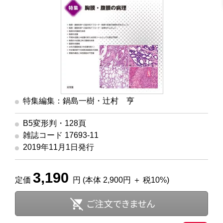
特集編集：鍋島一樹・辻村 亨
B5変形判・128頁
雑誌コード 17693-11
2019年11月1日発行
3,190
定価
円 (本体 2,900円 ＋ 税10%)