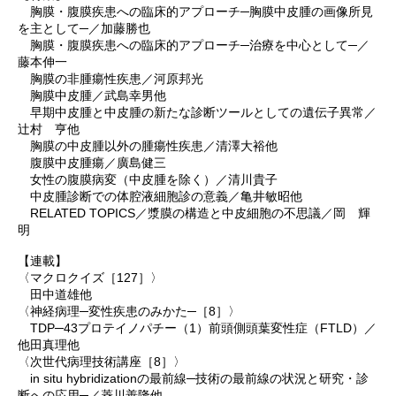
胸膜・腹膜疾患への臨床的アプローチ─胸膜中皮腫の画像所見
を主として─／加藤勝也
胸膜・腹膜疾患への臨床的アプローチ─治療を中心として─／
藤本伸一
胸膜の非腫瘍性疾患／河原邦光
胸膜中皮腫／武島幸男他
早期中皮腫と中皮腫の新たな診断ツールとしての遺伝子異常／
辻村 亨他
胸膜の中皮腫以外の腫瘍性疾患／清澤大裕他
腹膜中皮腫瘍／廣島健三
女性の腹膜病変（中皮腫を除く）／清川貴子
中皮腫診断での体腔液細胞診の意義／亀井敏昭他
RELATED TOPICS／漿膜の構造と中皮細胞の不思議／岡 輝
明
【連載】
〈マクロクイズ［127］〉
田中道雄他
〈神経病理─変性疾患のみかた─［8］〉
TDP─43プロテイノパチー（1）前頭側頭葉変性症（FTLD）／
他田真理他
〈次世代病理技術講座［8］〉
in situ hybridizationの最前線─技術の最前線の状況と研究・診
断への応用─／菱川善隆他