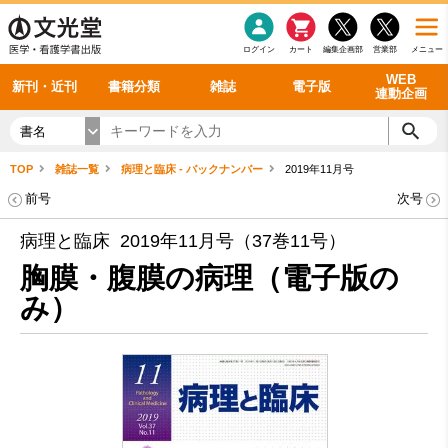
感染症
書籍「データに基づく臨床動作分析」WEB動画
老年医学
看護・介護
雑誌投稿規定
呼吸器
理学療法
電子書籍
書籍「眼手術学」WEB動画
新刊一覧
外科学一般
ログイン
カート
編集企画部
営業部
メニュー
循環器
雑誌案内・年間購読
電子雑誌
書籍「神経症候学 II 改訂第二版」 WEB動画
今後の発行予定
整形外科
最新号
バックナンバー
シリーズ一覧
WEB
新刊・近刊
書籍分類
雑誌
電子版
連動企画
書名
TOP
雑誌一覧
病理と臨床 - バックナンバー
2019年11月号
前号
次号
病理と臨床 2019年11月号（37巻11号）
胸膜・腹膜の病理（電子版の
み）