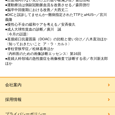
●運動療法は側副冠動脈血流を改善させる／森田啓行
●脳卒中回復期における改善／大西丈二
●DICと誤診してませんか─難病指定されたTTPとaHUS─／宮川
義隆
●慢性心不全の緩和ケアを考える／安斉俊久
●成人大球性貧血の診断／廣川 誠
〈今月の話題〉
●直接経口抗凝固薬（DOAC）の比較と使い分け／八木直治ほか
〈知っておきたいこと ア・ラ・カルト〉
●脊柱管狭窄症／松林嘉孝ほか
〈内科医のための画像診断エッセンス〉第16回
●産婦人科領域の急性腹症を画像検査で診断する④／市川新太郎
ほか
会社案内
採用情報
プライバシーポリシー