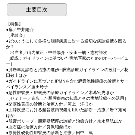
主要目次
【特集】
●扉／中井陽介
［座談会］
●どのようにして多様な胆膵疾患に対する適切な病診連携を図る
か？
出席者／山内敏正・中井陽介・安田一朗・志村謙次
［総説：ガイドラインに基づいた実地医家のためのオーバービュ
ー］
●膵癌早期診断と治療の進歩─膵癌診療ガイドラインの改訂─／花
田敬士ほか
●ガイドラインに基づいたIPMNを含む膵囊胞性腫瘍の診断とサー
ベイランス／蘆田玲子
●急性胆管炎・胆嚢炎の診療ガイドライン／木暮宏史ほか
［セミナー／進歩した胆膵疾患の知識とその実地診療への活用］
●閉塞性黄疸の診断と治療方針／河上 洋ほか
●胆膵疾患における超音波内視鏡を用いた診断・治療／岩下拓司
ほか
●胆嚢ポリープ・胆嚢壁肥厚の診断と治療方針／糸永昌弘ほか
●胆石症の治療方針／良沢昭銘ほか
●原発性硬化性胆管炎の診断と治療／田中 篤