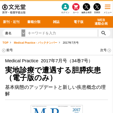
感染症
書籍「データに基づく臨床動作分析」WEB動画
老年医学
看護・介護
雑誌投稿規定
呼吸器
理学療法
電子書籍
書籍「眼手術学」WEB動画
新刊一覧
外科学一般
ログイン
カート
編集企画部
営業部
メニュー
循環器
雑誌案内・年間購読
電子雑誌
書籍「神経症候学 II 改訂第二版」 WEB動画
今後の発行予定
整形外科
最新号
バックナンバー
シリーズ一覧
WEB
新刊・近刊
書籍分類
雑誌
電子版
連動企画
書名
TOP
Medical Practice - バックナンバー
2017年7月号
前号
次号
Medical Practice 2017年7月号（34巻7号）
実地診療で遭遇する胆膵疾患
（電子版のみ）
基本病態のアップデートと新しい疾患概念の理
解