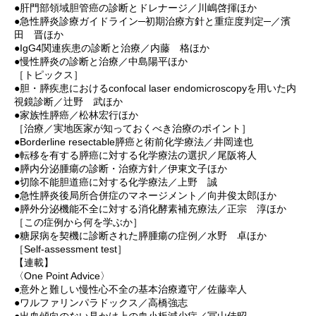
●肝門部領域胆管癌の診断とドレナージ／川嶋啓揮ほか
●急性膵炎診療ガイドライン─初期治療方針と重症度判定─／濱
田 晋ほか
●IgG4関連疾患の診断と治療／内藤 格ほか
●慢性膵炎の診断と治療／中島陽平ほか
［トピックス］
●胆・膵疾患におけるconfocal laser endomicroscopyを用いた内
視鏡診断／辻野 武ほか
●家族性膵癌／松林宏行ほか
［治療／実地医家が知っておくべき治療のポイント］
●Borderline resectable膵癌と術前化学療法／井岡達也
●転移を有する膵癌に対する化学療法の選択／尾阪将人
●膵内分泌腫瘍の診断・治療方針／伊東文子ほか
●切除不能胆道癌に対する化学療法／上野 誠
●急性膵炎後局所合併症のマネージメント／向井俊太郎ほか
●膵外分泌機能不全に対する消化酵素補充療法／正宗 淳ほか
［この症例から何を学ぶか］
●糖尿病を契機に診断された膵腫瘍の症例／水野 卓ほか
［Self-assessment test］
【連載】
〈One Point Advice〉
●意外と難しい慢性心不全の基本治療遵守／佐藤幸人
●ワルファリンパラドックス／高橋強志
●出血傾向のない見かけ上の血小板減少症／冨山佳昭