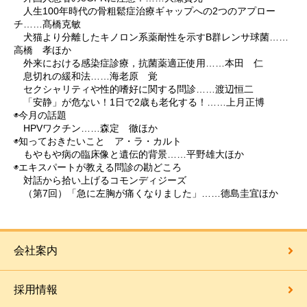
人生100年時代の骨粗鬆症治療ギャップへの2つのアプロー
チ……髙橋克敏
犬猫より分離したキノロン系薬耐性を示すB群レンサ球菌……
高橋 孝ほか
外来における感染症診療，抗菌薬適正使用……本田 仁
息切れの緩和法……海老原 覚
セクシャリティや性的嗜好に関する問診……渡辺恒二
「安静」が危ない！1日で2歳も老化する！……上月正博
◉今月の話題
HPVワクチン……森定 徹ほか
◉知っておきたいこと ア・ラ・カルト
もやもや病の臨床像と遺伝的背景……平野雄大ほか
◉エキスパートが教える問診の勘どころ
対話から拾い上げるコモンディジーズ
（第7回）「急に左胸が痛くなりました」……德島圭宜ほか
会社案内
採用情報