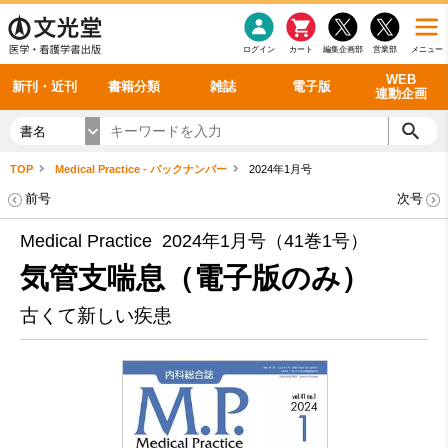
感染症
書籍「データに基づく臨床動作分析」WEB動画
老年医学
看護・介護
雑誌投稿規定
呼吸器
理学療法
電子書籍
書籍「眼手術学」WEB動画
新刊一覧
外科学一般
ログイン
カート
編集企画部
営業部
メニュー
循環器
雑誌案内・年間購読
電子雑誌
書籍「神経症候学 II 改訂第二版」 WEB動画
今後の発行予定
整形外科
最新号
バックナンバー
シリーズ一覧
WEB
新刊・近刊
書籍分類
雑誌
電子版
連動企画
書名
TOP
Medical Practice - バックナンバー
2024年1月号
前号
次号
Medical Practice 2024年1月号（41巻1号）
気管支喘息（電子版のみ）
古くて新しい疾患