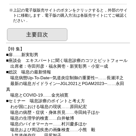
上記の電子版販売サイトのボタンをクリックすると，外部のサイ
トに移動します．電子版の購入方法は各販売サイトにてご確認く
ださい．
主要目次
【特 集】
■扉……新実彰男
■座談会 エキスパートに聞く喘息診療のコツとピットフォール
出席者：寺田邦彦・福永興壱・新実彰男・小室一成
■総説 喘息の最新情報
喘息病態Up-To-Date─気道炎症制御の重要性─……長瀬洋之
最新の喘息ガイドライン─JGL2021とPGAM2023─……永田
真
喘息とCOVID-19……金光禎寛
■セミナー 喘息診療のポイントと考え方
わが国における喘息の現状……原田紀宏
喘息の病歴・症状・身体所見……寺田純子ほか
喘息の生理学的検査……白井敏博
喘息のバイオマーカー……村川慶多ほか
喘息および周辺疾患の画像検査……小熊 毅
上気道併存症……田尻智子