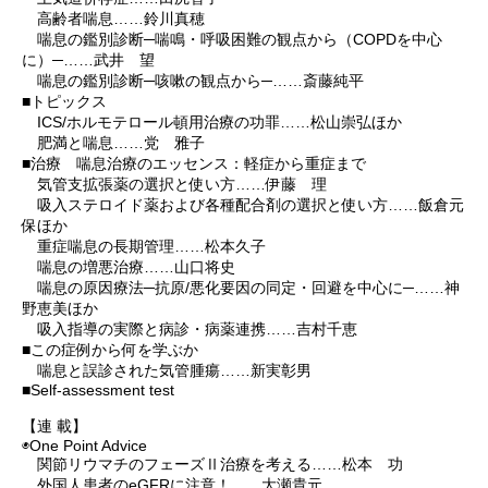
高齢者喘息……鈴川真穂
喘息の鑑別診断─喘鳴・呼吸困難の観点から（COPDを中心
に）─……武井 望
喘息の鑑別診断─咳嗽の観点から─……斎藤純平
■トピックス
ICS/ホルモテロール頓用治療の功罪……松山崇弘ほか
肥満と喘息……党 雅子
■治療 喘息治療のエッセンス：軽症から重症まで
気管支拡張薬の選択と使い方……伊藤 理
吸入ステロイド薬および各種配合剤の選択と使い方……飯倉元
保ほか
重症喘息の長期管理……松本久子
喘息の増悪治療……山口将史
喘息の原因療法─抗原/悪化要因の同定・回避を中心に─……神
野恵美ほか
吸入指導の実際と病診・病薬連携……吉村千恵
■この症例から何を学ぶか
喘息と誤診された気管腫瘍……新実彰男
■Self-assessment test
【連 載】
◉One Point Advice
関節リウマチのフェーズⅡ治療を考える……松本 功
外国人患者のeGFRに注意！……大瀬貴元