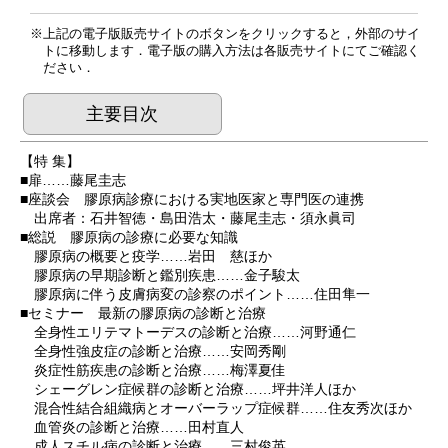
上記の電子版販売サイトのボタンをクリックすると，外部のサイ
トに移動します．電子版の購入方法は各販売サイトにてご確認く
ださい．
主要目次
【特 集】
■扉……藤尾圭志
■座談会 膠原病診療における実地医家と専門医の連携
出席者：石井智徳・島田浩太・藤尾圭志・須永眞司
■総説 膠原病の診療に必要な知識
膠原病の概要と疫学……岩田 慈ほか
膠原病の早期診断と鑑別疾患……金子駿太
膠原病に伴う皮膚病変の診察のポイント……住田隼一
■セミナー 最新の膠原病の診断と治療
全身性エリテマトーデスの診断と治療……河野通仁
全身性強皮症の診断と治療……安岡秀剛
炎症性筋疾患の診断と治療……梅澤夏佳
シェーグレン症候群の診断と治療……坪井洋人ほか
混合性結合組織病とオーバーラップ症候群……住友秀次ほか
血管炎の診断と治療……田村直人
成人スチル病の診断と治療……三村俊英