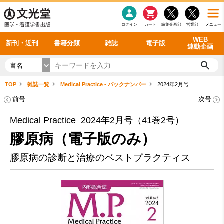
感染症
書籍「データに基づく臨床動作分析」WEB動画
老年医学
看護・介護
雑誌投稿規定
呼吸器
理学療法
電子書籍
書籍「眼手術学」WEB動画
新刊一覧
外科学一般
ログイン
カート
編集企画部
営業部
メニュー
循環器
雑誌案内・年間購読
電子雑誌
書籍「神経症候学 II 改訂第二版」 WEB動画
今後の発行予定
整形外科
最新号
バックナンバー
シリーズ一覧
WEB
新刊・近刊
書籍分類
雑誌
電子版
連動企画
書名
TOP
雑誌一覧
Medical Practice - バックナンバー
2024年2月号
前号
次号
Medical Practice 2024年2月号（41巻2号）
膠原病（電子版のみ）
膠原病の診断と治療のベストプラクティス