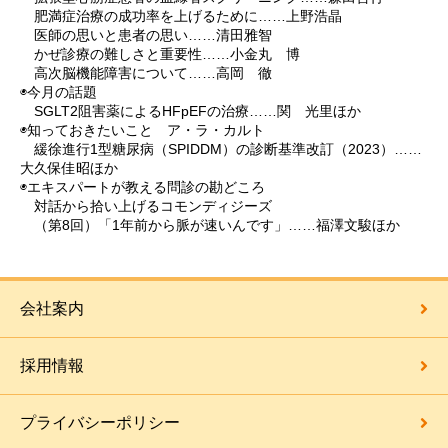
肥満症治療の成功率を上げるために……上野浩晶
医師の思いと患者の思い……清田雅智
かぜ診療の難しさと重要性……小金丸 博
高次脳機能障害について……高岡 徹
◉今月の話題
SGLT2阻害薬によるHFpEFの治療……関 光里ほか
◉知っておきたいこと ア・ラ・カルト
緩徐進行1型糖尿病（SPIDDM）の診断基準改訂（2023）……
大久保佳昭ほか
◉エキスパートが教える問診の勘どころ
対話から拾い上げるコモンディジーズ
（第8回）「1年前から脈が速いんです」……福澤文駿ほか
会社案内
採用情報
プライバシーポリシー