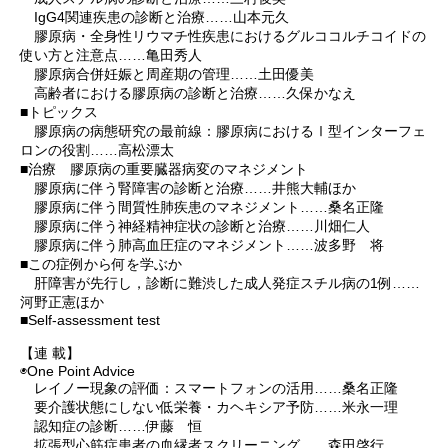
IgG4関連疾患の診断と治療……山本元久
膠原病・全身性リウマチ性疾患におけるグルココルチコイドの
使い方と注意点……亀田秀人
膠原病合併妊娠と周産期の管理……土田優美
高齢者における膠原病の診断と治療……久保かなえ
■トピックス
膠原病の病態研究の最前線：膠原病におけるⅠ型インターフェ
ロンの役割……高松漂太
■治療 膠原病の重要臓器病変のマネジメント
膠原病に伴う腎障害の診断と治療……井熊大輔ほか
膠原病に伴う間質性肺疾患のマネジメント……桑名正隆
膠原病に伴う神経精神症状の診断と治療……川畑仁人
膠原病に伴う肺高血圧症のマネジメント……波多野 将
■この症例から何を学ぶか
肝障害が先行し，診断に難渋した成人発症スチル病の1例……
河野正憲ほか
■Self-assessment test
【連 載】
◉One Point Advice
レイノー現象の評価：スマートフォンの活用……桑名正隆
要介護状態にしない低栄養・カヘキシア予防……米永一理
認知症の診断……伊藤 恒
拡張型心筋症患者の血縁者スクリーニング……森田啓行