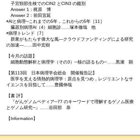
子宮頸部生検でのCIN2 とCIN3 の鑑別
Answer 1：梶原 博
Answer 2：前田宜延
◉AIと病理─これまでの5年，これからの5年［11］
臓器別病理AI（4）細胞診……塚本徹哉 他
◉病理トレンド［7］
群衆がもたらす偉大な風―クラウドファンディングによる研究
の加速―……田中宏樹
【今月の話題】
細胞動態解析と病理学（その3）─核の語るもの─……黒瀬 顕
【第113回 日本病理学会総会 開催報告記】
医学を支える情熱的病理学：原点を見つめ，レジリエントなサ
イエンスを目指して……豊國伸哉
【書 評】
『がんゲノムペディア─77 のキーワードで理解するゲノム医療
とゲノム研究─』……谷田部 恭
【Information】