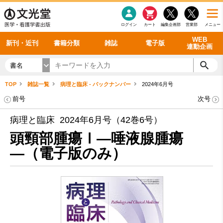
感染症
書籍「データに基づく臨床動作分析」WEB動画
老年医学
看護・介護
雑誌投稿規定
呼吸器
理学療法
電子書籍
書籍「眼手術学」WEB動画
新刊一覧
外科学一般
ログイン
カート
編集企画部
営業部
メニュー
循環器
雑誌案内・年間購読
電子雑誌
書籍「神経症候学 II 改訂第二版」 WEB動画
今後の発行予定
整形外科
最新号
バックナンバー
シリーズ一覧
WEB
新刊・近刊
書籍分類
雑誌
電子版
連動企画
書名
TOP
雑誌一覧
病理と臨床 - バックナンバー
2024年6月号
前号
次号
病理と臨床 2024年6月号（42巻6号）
頭頸部腫瘍Ⅰ―唾液腺腫瘍
―（電子版のみ）