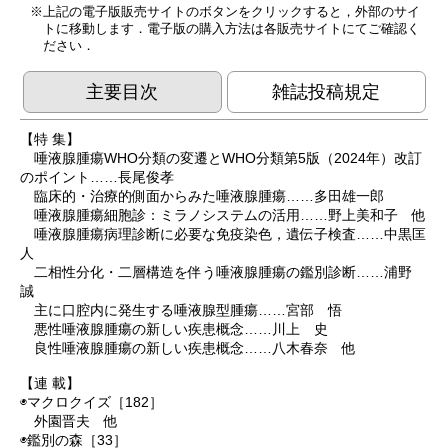
上記の電子版販売サイトのボタンをクリックすると，外部のサイ
トに移動します．電子版の購入方法は各販売サイトにてご確認く
ださい．
主要目次
雑誌投稿規定
【特 集】
唾液腺腫瘍WHO分類の変遷とWHO分類第5版（2024年）改訂
のポイント……長尾俊孝
臨床的・治療的側面からみた唾液腺腫瘍……多田雄一郎
唾液腺腫瘍細胞診：ミラノシステムの活用……野上美和子 他
唾液腺腫瘍病理診断に必要な免疫染色，遺伝子検査……中黒匡
人
二相性分化・二層構造を伴う唾液腺腫瘍の鑑別診断……浦野
誠
主に口腔内に発生する唾液腺型腫瘍……宮部 悟
悪性唾液腺腫瘍の新しい疾患概念……川上 史
良性唾液腺腫瘍の新しい疾患概念……八木春奈 他
【連 載】
◉マクロクイズ［182］
外園晋夫 他
◉鑑別の森［33］