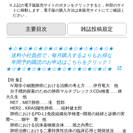
上記の電子版販売サイトのボタンをクリックすると，外部のサイ
トに移動します．電子版の購入方法は各販売サイトにてご確認く
ださい．
主要目次
雑誌投稿規定
★☆★☆★☆★☆★☆★☆★☆★☆★☆★☆★
送料小社負担で，毎月購入するよりもお得な
年間予約購読のお申込はこちらをクリック！
open_in_new
★☆★☆★☆★☆★☆★☆★☆★☆★☆★☆★
【特 集】
Ⅳ期非小細胞肺癌における治療の考え方……伊丹竜大 他
分子標的探索のための肺癌マルチプレックスCDx検査……林
大久生 他
RET，MET肺癌……滝 哲郎
HER2，KRAS陽性肺癌……稲村健太郎
肺癌におけるPD-L1免疫組織化学検査─開発の経緯と診療の実
際─……畑中 豊 他
肺癌における抗体薬物複合体……堀之内秀仁
肺癌治療における二重特異性抗体の臨床応用と開発状況……金