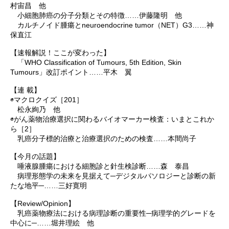
村宙昌 他
小細胞肺癌の分子分類とその特徴……伊藤隆明 他
カルチノイド腫瘍とneuroendocrine tumor（NET）G3……神
保直江
【速報解説！ここが変わった】
「WHO Classification of Tumours, 5th Edition, Skin
Tumours」改訂ポイント……平木 翼
【連 載】
◉マクロクイズ［201］
松永絢乃 他
◉がん薬物治療選択に関わるバイオマーカー検査：いまとこれか
ら［2］
乳癌分子標的治療と治療選択のための検査……本間尚子
【今月の話題】
唾液腺腫瘍における細胞診と針生検診断……森 泰昌
病理形態学の未来を見据えて─デジタルパソロジーと診断の新
たな地平─……三好寛明
【Review/Opinion】
乳癌薬物療法における病理診断の重要性─病理学的グレードを
中心に─……堀井理絵 他