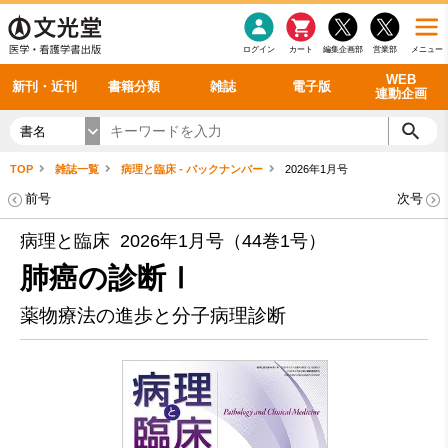
感染症
書籍「データに基づく臨床動作分析」WEB動画
老年医学
看護・介護
雑誌投稿規定
呼吸器
理学療法
電子書籍
書籍「眼手術学」WEB動画
新刊一覧
外科学一般
ログイン
カート
編集企画部
営業部
メニュー
循環器
雑誌案内・年間購読
電子雑誌
書籍「神経症候学 II 改訂第二版」 WEB動画
今後の発行予定
整形外科
最新号
バックナンバー
シリーズ一覧
WEB
新刊・近刊
書籍分類
雑誌
電子版
連動企画
書名
TOP
雑誌一覧
病理と臨床 - バックナンバー
2026年1月号
前号
次号
病理と臨床 2026年1月号（44巻1号）
肺癌の診断Ⅰ
薬物療法の進歩と分子病理診断