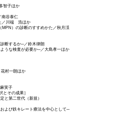
波多智子ほか
／南谷泰仁
た／川端 浩ほか
（MPN）の診断のすすめかた／秋月渓
に診断するか─／鈴木律朗
のような検査が必要か─／大島孝一ほか
／花村一朗ほか
）麻実子
択とその成果］
判定と第二世代（新規）
法および鉄キレート療法を中心として─