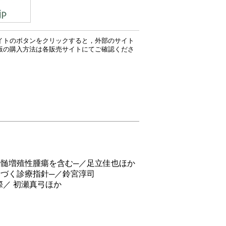
イトのボタンをクリックすると，外部のサイト
版の購入方法は各販売サイトにてご確認くださ
骨髄増殖性腫瘍を含む─／足立佳也ほか
基づく診療指針─／鈴宮淳司
／ 初瀬真弓ほか