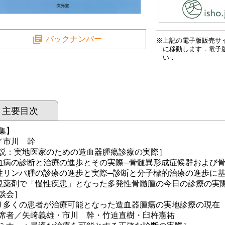
バックナンバー
上記の電子版販売サ
に移動します．電子
い．
主要目次
集】
／市川 幹
説：実地医家のための造血器腫瘍診療の実際］
血病の診断と治療の進歩とその実際─骨髄異形成症候群および
性リンパ腫の診療の進歩と実際─診断と分子標的治療の進歩に
規薬剤で「慢性疾患」となった多発性骨髄腫の今日の診療の実際
談会］
り多くの患者が治療可能となった造血器腫瘍の実地診療の現在
者／矢﨑義雄・市川 幹・竹迫直樹・臼杵憲祐