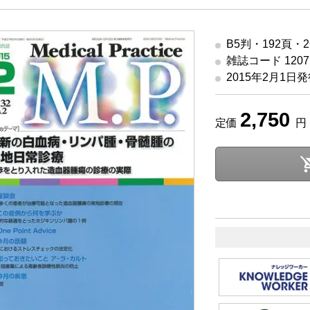
B5判・192頁・
雑誌コード 12077
2015年2月1日
2,750
定価
円 