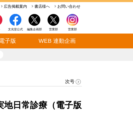
広告掲載案内
書店様へ
お問い合わせ
ト
文光堂公式
編集企画部
営業部
営業部
電子版
WEB 連動企画
close
次号
実地日常診療（電子版