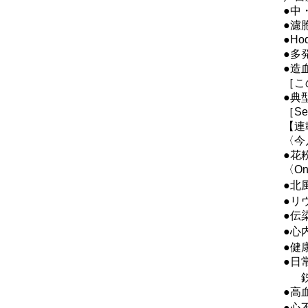
●中
●濾
●H
●多
●造
［こ
●典
［Sel
【連
〈今
●花
〈One
●北
●リ
●伝
●心
●健
●日
鉄則
●高
●心