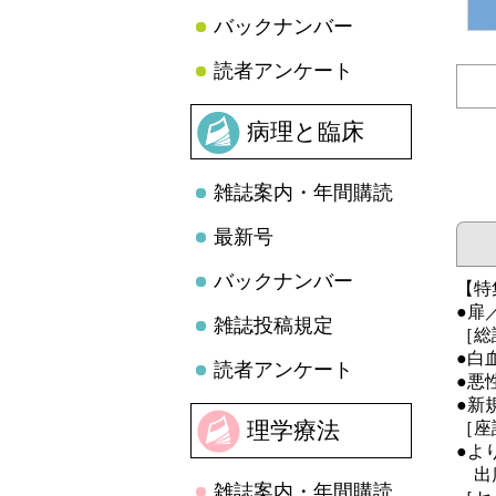
バックナンバー
読者アンケート
病理と臨床
雑誌案内・年間購読
最新号
バックナンバー
【特
●扉
雑誌投稿規定
［総
●白
読者アンケート
●悪
●新
理学療法
［座
●よ
出席
雑誌案内・年間購読