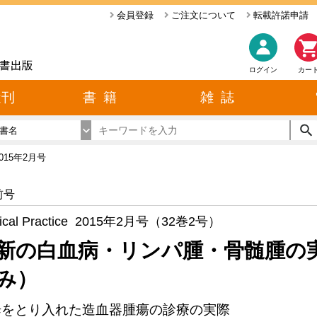
会員登録
ご注文について
転載許諾申請
ログイン
カー
近刊
書 籍
雑 誌
書名
2015年2月号
前号
ical Practice 2015年2月号（32巻2号）
新の白血病・リンパ腫・骨髄腫の
み）
歩をとり入れた造血器腫瘍の診療の実際