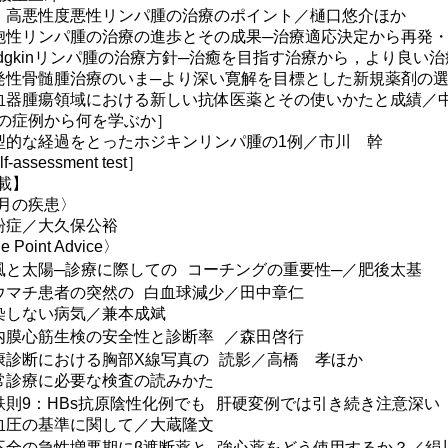
・高悪性度悪性リンパ腫の治療のポイント／樋口悠介ほか
胞性リンパ腫の治療の進歩とその成果─治療適応決定から再発
odgkinリンパ腫の治療方針─治癒を目指す治療から，より良い
発性骨髄腫治療のいま─より深い寛解を目標とした新規薬剤の
血器腫瘍領域における新しい抗体医薬とその使いかたと成績／
の症例から何を学ぶか］
型的な経過をとったホジキンリンパ腫の1例／市川 幹
f-assessment test］
載】
月の疾患〉
粉症／大久保公裕
 Point Advice〉
風と太陽─診療に際しての コーチングの重要性─／肥後太基
ウマチ患者の突然の 白血球減少／田中章仁
染しない病気／兼本成斌
内膜心筋生検の安全性と診断率 ／森田啓行
康診断における胸部X線写真の 読影／高橋 孝ほか
常診療に必要な検査の読みかた
9：HBs抗原陰性化例でも 肝硬変例では引き続き注意深い
血圧の基準に関して／大蔵隆文
不全の急性増悪期にβ遮断薬と 強心薬をどう使用するか？／絹