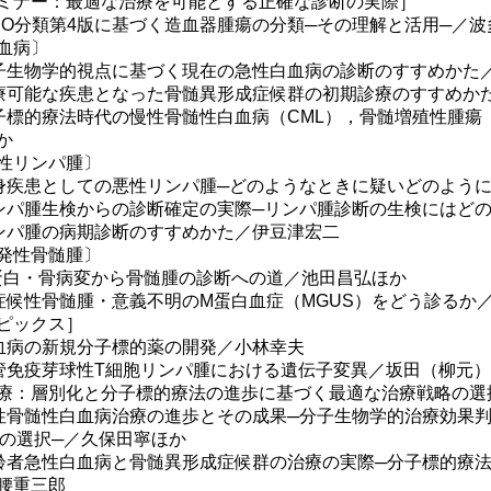
ミナー：最適な治療を可能とする正確な診断の実際］
HO分類第4版に基づく造血器腫瘍の分類─その理解と活用─／
血病〕
子生物学的視点に基づく現在の急性白血病の診断のすすめかた
療可能な疾患となった骨髄異形成症候群の初期診療のすすめか
子標的療法時代の慢性骨髄性白血病（CML），骨髄増殖性腫瘍
か
性リンパ腫〕
身疾患としての悪性リンパ腫─どのようなときに疑いどのよう
ンパ腫生検からの診断確定の実際─リンパ腫診断の生検にはど
ンパ腫の病期診断のすすめかた／伊豆津宏二
発性骨髄腫〕
蛋白・骨病変から骨髄腫の診断への道／池田昌弘ほか
症候性骨髄腫・意義不明のM蛋白血症（MGUS）をどう診るか
ピックス］
血病の新規分子標的薬の開発／小林幸夫
管免疫芽球性T細胞リンパ腫における遺伝子変異／坂田（柳元
療：層別化と分子標的療法の進歩に基づく最適な治療戦略の選
性骨髄性白血病治療の進歩とその成果─分子生物学的治療効果
KIの選択─／久保田寧ほか
齢者急性白血病と骨髄異形成症候群の治療の実際─分子標的療
腰重三郎