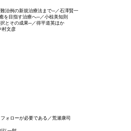
・難治例の新規治療法まで─／石澤賢一
治癒を目指す治療へ─／小椋美知則
選択とその成果─／得平道英ほか
中村文彦
 フォローが必要である／荒瀬康司
川弘一郎