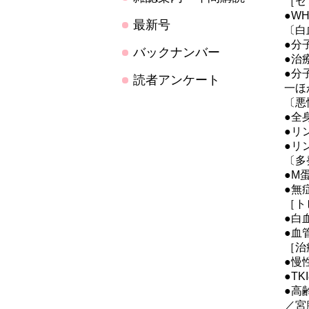
［セ
●W
最新号
〔白
●分
バックナンバー
●治
●分
読者アンケート
一ほ
〔悪
●全
●リ
●リ
〔多
●M
●無
［ト
●白
●血
［治
●慢
●T
●高
／宮