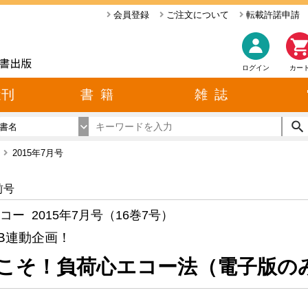
会員登録
ご注文について
転載許諾申請
ログイン
カー
近刊
書 籍
雑 誌
書名
ー
2015年7月号
前号
コー 2015年7月号（16巻7号）
B連動企画！
こそ！負荷心エコー法（電子版の