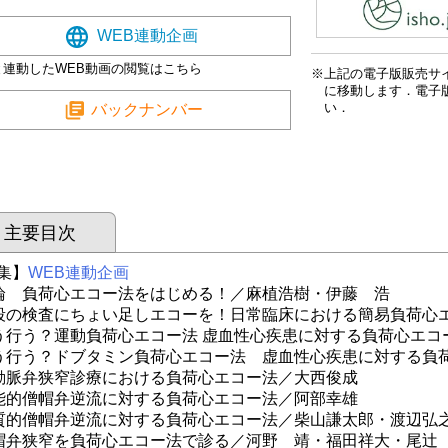
WEB連動企画
と連動したWEB動画の閲覧はこちら
上記の電子版販売サ
に移動します．電子
い．
バックナンバー
主要目次
集】
WEB連動企画
論 負荷心エコー法をはじめる！／麻植浩樹・伊藤 浩
段の検査にちょい足しエコーを！日常臨床における簡易負荷心
う行う？運動負荷心エコー法 虚血性心疾患に対する負荷心エコ
う行う？ドブタミン負荷心エコー法 虚血性心疾患に対する負
動脈弁狭窄診療における負荷心エコー法／大西俊成
能的僧帽弁逆流に対する負荷心エコー法／阿部幸雄
質的僧帽弁逆流に対する負荷心エコー法／柴山謙太郎・渡辺弘
帽弁狭窄を負荷心エコー法で診る／河野 靖・福田祥大・尾辻