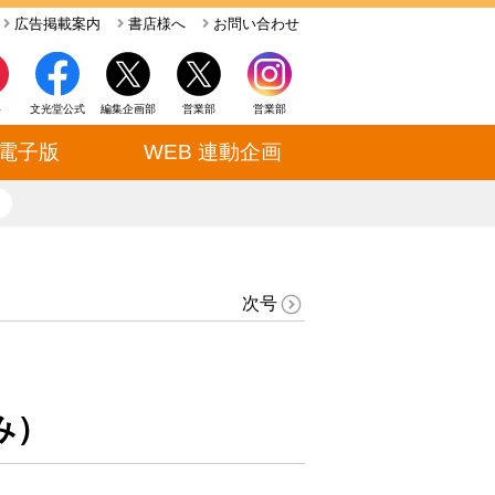
広告掲載案内
書店様へ
お問い合わせ
ト
文光堂公式
編集企画部
営業部
営業部
電子版
WEB 連動企画
close
次号
み）