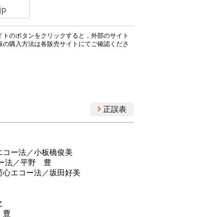
イトのボタンをクリックすると，外部のサイト
版の購入方法は各販売サイトにてご確認くださ
正誤表
エコー法／小板橋俊美
ー法／平野 豊
荷心エコー法／坂田好美
之
 豊