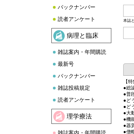
バックナンバー
読者アンケート
本誌
病理と臨床
雑誌案内・年間購読
最新号
バックナンバー
【特
雑誌投稿規定
●総
●普
読者アンケート
●ど
●ど
●大
理学療法
●機
●器
●僧
雑誌案内・年間購読