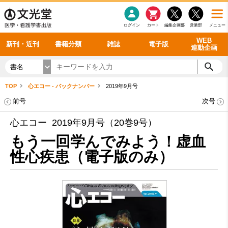
感染症
書籍「データに基づく臨床動作分析」WEB動画
老年医学
看護・介護
雑誌投稿規定
呼吸器
理学療法
電子書籍
書籍「眼手術学」WEB動画
新刊一覧
外科学一般
ログイン
カート
編集企画部
営業部
メニュー
循環器
雑誌案内・年間購読
電子雑誌
書籍「神経症候学 II 改訂第二版」 WEB動画
今後の発行予定
整形外科
最新号
バックナンバー
シリーズ一覧
WEB
新刊・近刊
書籍分類
雑誌
電子版
連動企画
書名
TOP
心エコー - バックナンバー
2019年9月号
前号
次号
心エコー 2019年9月号（20巻9号）
もう一回学んでみよう！虚血
性心疾患（電子版のみ）