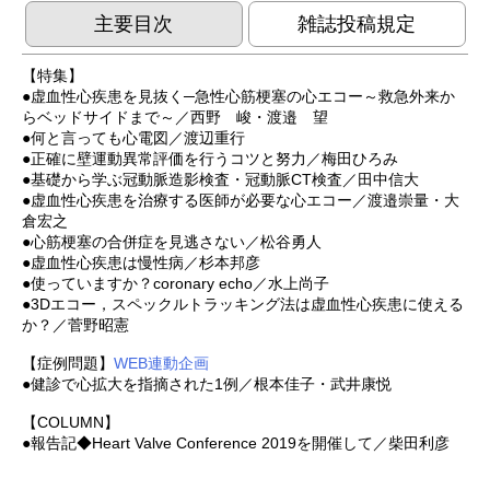
主要目次
雑誌投稿規定
【特集】
●虚血性心疾患を見抜く─急性心筋梗塞の心エコー～救急外来か
らベッドサイドまで～／西野 峻・渡邉 望
●何と言っても心電図／渡辺重行
●正確に壁運動異常評価を行うコツと努力／梅田ひろみ
●基礎から学ぶ冠動脈造影検査・冠動脈CT検査／田中信大
●虚血性心疾患を治療する医師が必要な心エコー／渡邉崇量・大
倉宏之
●心筋梗塞の合併症を見逃さない／松谷勇人
●虚血性心疾患は慢性病／杉本邦彦
●使っていますか？coronary echo／水上尚子
●3Dエコー，スペックルトラッキング法は虚血性心疾患に使える
か？／菅野昭憲
【症例問題】
WEB連動企画
●健診で心拡大を指摘された1例／根本佳子・武井康悦
【COLUMN】
●報告記◆Heart Valve Conference 2019を開催して／柴田利彦