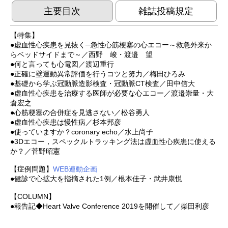
主要目次
雑誌投稿規定
【特集】
●虚血性心疾患を見抜く─急性心筋梗塞の心エコー～救急外来か
らベッドサイドまで～／西野 峻・渡邉 望
●何と言っても心電図／渡辺重行
●正確に壁運動異常評価を行うコツと努力／梅田ひろみ
●基礎から学ぶ冠動脈造影検査・冠動脈CT検査／田中信大
●虚血性心疾患を治療する医師が必要な心エコー／渡邉崇量・大
倉宏之
●心筋梗塞の合併症を見逃さない／松谷勇人
●虚血性心疾患は慢性病／杉本邦彦
●使っていますか？coronary echo／水上尚子
●3Dエコー，スペックルトラッキング法は虚血性心疾患に使える
か？／菅野昭憲
【症例問題】
WEB連動企画
●健診で心拡大を指摘された1例／根本佳子・武井康悦
【COLUMN】
●報告記◆Heart Valve Conference 2019を開催して／柴田利彦