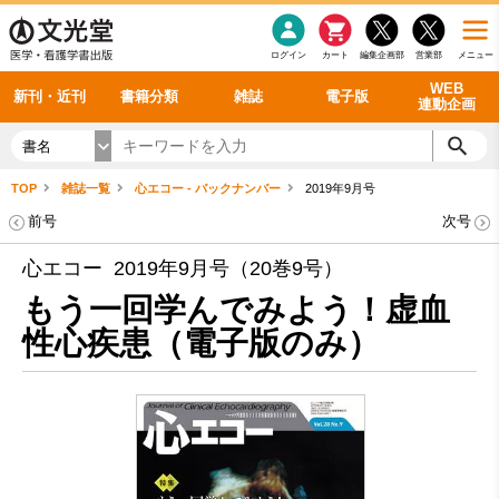
感染症
書籍「データに基づく臨床動作分析」WEB動画
老年医学
看護・介護
雑誌投稿規定
呼吸器
理学療法
電子書籍
書籍「眼手術学」WEB動画
新刊一覧
外科学一般
ログイン
カート
編集企画部
営業部
メニュー
循環器
雑誌案内・年間購読
電子雑誌
書籍「神経症候学 II 改訂第二版」 WEB動画
今後の発行予定
整形外科
最新号
バックナンバー
シリーズ一覧
WEB
新刊・近刊
書籍分類
雑誌
電子版
連動企画
書名
TOP
雑誌一覧
心エコー - バックナンバー
2019年9月号
前号
次号
心エコー 2019年9月号（20巻9号）
もう一回学んでみよう！虚血
性心疾患（電子版のみ）