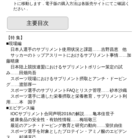
トに移動します．電子版の購入方法は各販売サイトにてご確認く
ださい．
主要目次
【特 集】
■現場編
日本人選手のサプリメント使用状況と課題……吉野昌恵 他
サッカーのトップアスリートにおけるサプリメント事情……加
藤晴康
日本陸上競技連盟におけるサプリメントポリシー策定の試
み……田畑尚吾
スポーツ現場におけるサプリメント摂取とアンチ・ドーピン
グ……渡部厚一
スポーツ選手のサプリメントFAQとリスク管理……砂本沙織
スポーツ選手に適した栄養摂取と栄養教育，サプリメント利
用……本 国子
■エビデンス編
IOCサプリメント合同声明2018の解説……亀本佳世子
健康食品の安全性・有効性情報……梅垣敬三
最近のアンチ・ドーピング教育と研究の動向……室伏由佳
スポーツ選手を対象としたプロテイン・アミノ酸のエビデン
ス……杉浦克己