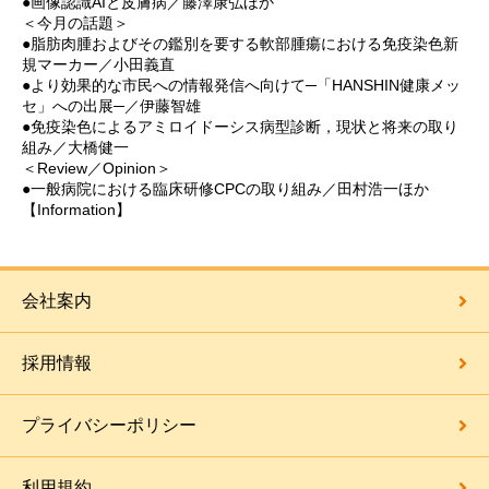
●画像認識AIと皮膚病／藤澤康弘ほか
＜今月の話題＞
●脂肪肉腫およびその鑑別を要する軟部腫瘍における免疫染色新
規マーカー／小田義直
●より効果的な市民への情報発信へ向けて─「HANSHIN健康メッ
セ」への出展─／伊藤智雄
●免疫染色によるアミロイドーシス病型診断，現状と将来の取り
組み／大橋健一
＜Review／Opinion＞
●一般病院における臨床研修CPCの取り組み／田村浩一ほか
【Information】
会社案内
採用情報
プライバシーポリシー
利用規約