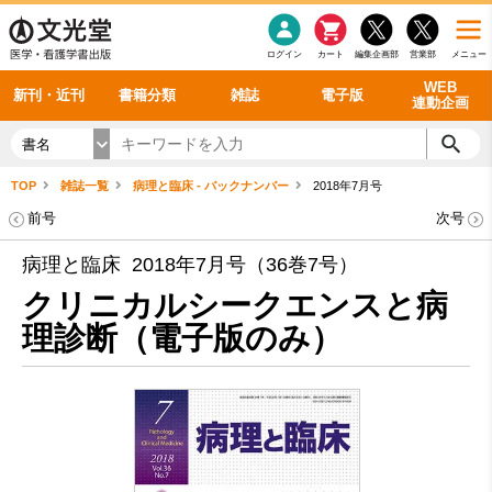
感染症
書籍「データに基づく臨床動作分析」WEB動画
老年医学
看護・介護
雑誌投稿規定
呼吸器
理学療法
電子書籍
書籍「眼手術学」WEB動画
新刊一覧
外科学一般
ログイン
カート
編集企画部
営業部
メニュー
循環器
雑誌案内・年間購読
電子雑誌
書籍「神経症候学 II 改訂第二版」 WEB動画
今後の発行予定
整形外科
最新号
バックナンバー
シリーズ一覧
WEB
新刊・近刊
書籍分類
雑誌
電子版
連動企画
書名
TOP
雑誌一覧
病理と臨床 - バックナンバー
2018年7月号
前号
次号
病理と臨床 2018年7月号（36巻7号）
クリニカルシークエンスと病
理診断（電子版のみ）