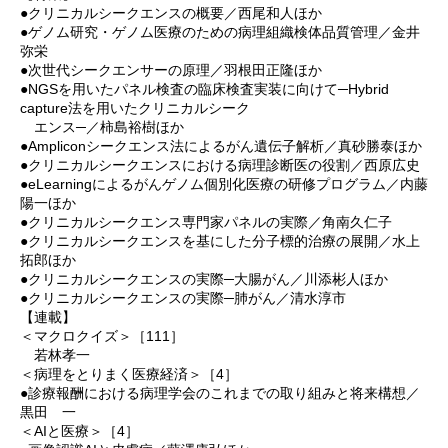
●クリニカルシークエンスの概要／西尾和人ほか
●ゲノム研究・ゲノム医療のための病理組織検体品質管理／金井
弥栄
●次世代シークエンサーの原理／羽根田正隆ほか
●NGSを用いたパネル検査の臨床検査実装に向けて─Hybrid
capture法を用いたクリニカルシーク
エンス─／柿島裕樹ほか
●Ampliconシークエンス法によるがん遺伝子解析／真砂勝泰ほか
●クリニカルシークエンスにおける病理診断医の役割／西原広史
●eLearningによるがんゲノム個別化医療の研修プログラム／内藤
陽一ほか
●クリニカルシークエンス専門家パネルの実際／角南久仁子
●クリニカルシークエンスを基にした分子標的治療の展開／水上
拓郎ほか
●クリニカルシークエンスの実際─大腸がん／川添彬人ほか
●クリニカルシークエンスの実際─肺がん／清水淳市
【連載】
＜マクロクイズ＞［111］
若林孝一
＜病理をとりまく医療経済＞［4］
●診療報酬における病理学会のこれまでの取り組みと将来構想／
黒田 一
＜AIと医療＞［4］