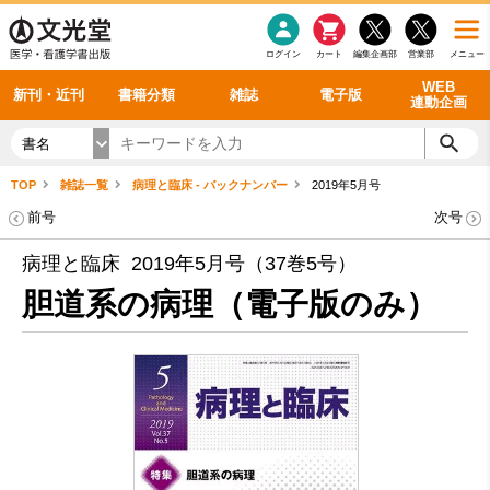
感染症
書籍「データに基づく臨床動作分析」WEB動画
老年医学
看護・介護
雑誌投稿規定
呼吸器
理学療法
電子書籍
書籍「眼手術学」WEB動画
新刊一覧
外科学一般
ログイン
カート
編集企画部
営業部
メニュー
循環器
雑誌案内・年間購読
電子雑誌
書籍「神経症候学 II 改訂第二版」 WEB動画
今後の発行予定
整形外科
最新号
バックナンバー
シリーズ一覧
WEB
新刊・近刊
書籍分類
雑誌
電子版
連動企画
書名
TOP
雑誌一覧
病理と臨床 - バックナンバー
2019年5月号
前号
次号
病理と臨床 2019年5月号（37巻5号）
胆道系の病理（電子版のみ）