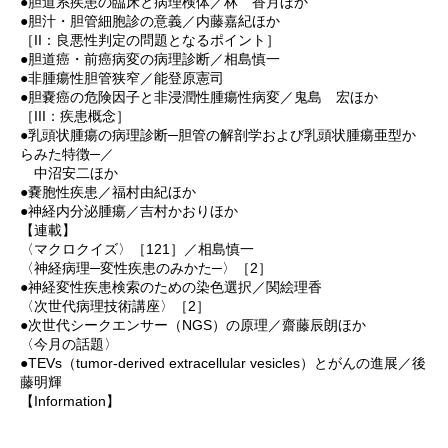
●胆道系疾患の臨床と病理検体／林 香月ほか
●胆汁・胆管細胞診の意義／内藤嘉紀ほか
［II：良悪性判定の問題となるポイント］
●胆道癌・前癌病変の病理診断／相島慎一
●非腫瘍性胆管狭窄／能登原憲司
●胆嚢癌の危険因子と非浸潤性腫瘍性病変／鬼島 宏ほか
［III：疾患概念］
●乳頭状腫瘍の病理診断─胆管の解剖学および乳頭状腫瘍亜型か
らみた特徴─／
中沼安二ほか
●嚢胞性疾患／福村由紀ほか
●神経内分泌腫瘍／吉村かおりほか
【連載】
〈マクロクイズ〉［121］／相島慎一
〈神経病理─変性疾患のみかた─〉［2］
●神経変性疾患検索のための染色選択／関絵理香
〈次世代病理技術講座〉［2］
●次世代シークエンサー（NGS）の原理／齋藤辰朗ほか
〈今月の話題〉
●TEVs（tumor-derived extracellular vesicles）とがんの進展／後
藤明輝
【Information】