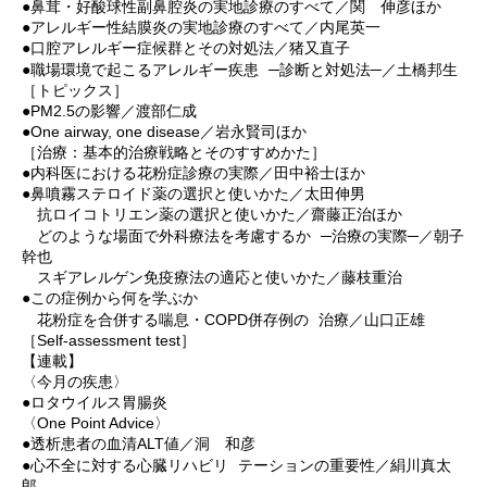
●鼻茸・好酸球性副鼻腔炎の実地診療のすべて／関 伸彦ほか
●アレルギー性結膜炎の実地診療のすべて／内尾英一
●口腔アレルギー症候群とその対処法／猪又直子
●職場環境で起こるアレルギー疾患 ─診断と対処法─／土橋邦生
［トピックス］
●PM2.5の影響／渡部仁成
●One airway, one disease／岩永賢司ほか
［治療：基本的治療戦略とそのすすめかた］
●内科医における花粉症診療の実際／田中裕士ほか
●鼻噴霧ステロイド薬の選択と使いかた／太田伸男
抗ロイコトリエン薬の選択と使いかた／齋藤正治ほか
どのような場面で外科療法を考慮するか ─治療の実際─／朝子
幹也
スギアレルゲン免疫療法の適応と使いかた／藤枝重治
●この症例から何を学ぶか
花粉症を合併する喘息・COPD併存例の 治療／山口正雄
［Self-assessment test］
【連載】
〈今月の疾患〉
●ロタウイルス胃腸炎
〈One Point Advice〉
●透析患者の血清ALT値／洞 和彦
●心不全に対する心臓リハビリ テーションの重要性／絹川真太
郎