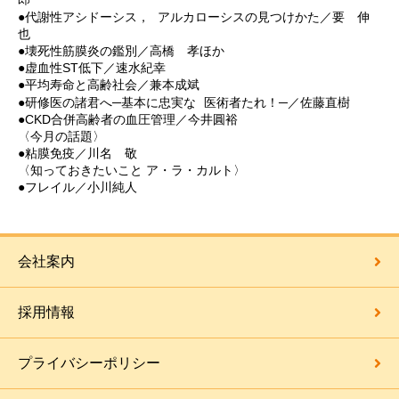
●代謝性アシドーシス， アルカローシスの見つけかた／要 伸
也
●壊死性筋膜炎の鑑別／高橋 孝ほか
●虚血性ST低下／速水紀幸
●平均寿命と高齢社会／兼本成斌
●研修医の諸君へ─基本に忠実な 医術者たれ！─／佐藤直樹
●CKD合併高齢者の血圧管理／今井圓裕
〈今月の話題〉
●粘膜免疫／川名 敬
〈知っておきたいこと ア・ラ・カルト〉
●フレイル／小川純人
会社案内
採用情報
プライバシーポリシー