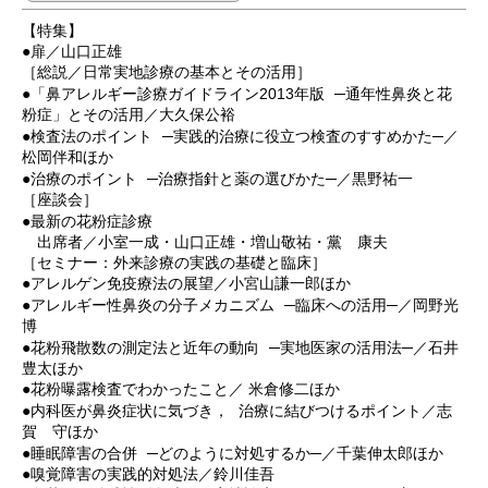
【特集】
●扉／山口正雄
［総説／日常実地診療の基本とその活用］
●「鼻アレルギー診療ガイドライン2013年版 ─通年性鼻炎と花
粉症」とその活用／大久保公裕
●検査法のポイント ─実践的治療に役立つ検査のすすめかた─／
松岡伴和ほか
●治療のポイント ─治療指針と薬の選びかた─／黒野祐一
［座談会］
●最新の花粉症診療
出席者／小室一成・山口正雄・増山敬祐・黨 康夫
［セミナー：外来診療の実践の基礎と臨床］
●アレルゲン免疫療法の展望／小宮山謙一郎ほか
●アレルギー性鼻炎の分子メカニズム ─臨床への活用─／岡野光
博
●花粉飛散数の測定法と近年の動向 ─実地医家の活用法─／石井
豊太ほか
●花粉曝露検査でわかったこと／ 米倉修二ほか
●内科医が鼻炎症状に気づき， 治療に結びつけるポイント／志
賀 守ほか
●睡眠障害の合併 ─どのように対処するか─／千葉伸太郎ほか
●嗅覚障害の実践的対処法／鈴川佳吾