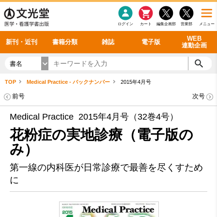
感染症
書籍「データに基づく臨床動作分析」WEB動画
老年医学
看護・介護
雑誌投稿規定
呼吸器
理学療法
電子書籍
書籍「眼手術学」WEB動画
新刊一覧
外科学一般
ログイン
カート
編集企画部
営業部
メニュー
循環器
雑誌案内・年間購読
電子雑誌
書籍「神経症候学 II 改訂第二版」 WEB動画
今後の発行予定
整形外科
最新号
バックナンバー
シリーズ一覧
WEB
新刊・近刊
書籍分類
雑誌
電子版
連動企画
書名
TOP
Medical Practice - バックナンバー
2015年4月号
前号
次号
Medical Practice 2015年4月号（32巻4号）
花粉症の実地診療（電子版の
み）
第一線の内科医が日常診療で最善を尽くすため
に