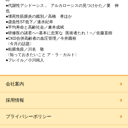
●代謝性アシドーシス， アルカローシスの見つけかた／要 伸
也
●壊死性筋膜炎の鑑別／高橋 孝ほか
●虚血性ST低下／速水紀幸
●平均寿命と高齢社会／兼本成斌
●研修医の諸君へ─基本に忠実な 医術者たれ！─／佐藤直樹
●CKD合併高齢者の血圧管理／今井圓裕
〈今月の話題〉
●粘膜免疫／川名 敬
〈知っておきたいこと ア・ラ・カルト〉
●フレイル／小川純人
会社案内
採用情報
プライバシーポリシー