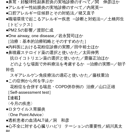
●鼻茸・好酸球性副鼻腔炎の実地診療のすべて／関 伸彦ほか
●アレルギー性結膜炎の実地診療のすべて／内尾英一
●口腔アレルギー症候群とその対処法／猪又直子
●職場環境で起こるアレルギー疾患 ─診断と対処法─／土橋邦生
［トピックス］
●PM2.5の影響／渡部仁成
●One airway, one disease／岩永賢司ほか
［治療：基本的治療戦略とそのすすめかた］
●内科医における花粉症診療の実際／田中裕士ほか
●鼻噴霧ステロイド薬の選択と使いかた／太田伸男
抗ロイコトリエン薬の選択と使いかた／齋藤正治ほか
どのような場面で外科療法を考慮するか ─治療の実際─／朝子
幹也
スギアレルゲン免疫療法の適応と使いかた／藤枝重治
●この症例から何を学ぶか
花粉症を合併する喘息・COPD併存例の 治療／山口正雄
［Self-assessment test］
【連載】
〈今月の疾患〉
●ロタウイルス胃腸炎
〈One Point Advice〉
●透析患者の血清ALT値／洞 和彦
●心不全に対する心臓リハビリ テーションの重要性／絹川真太
郎