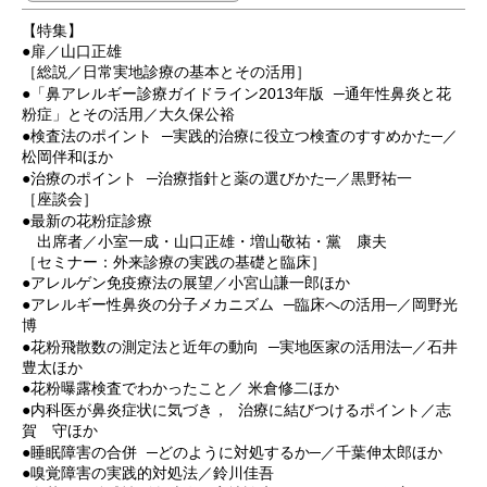
【特集】
●扉／山口正雄
［総説／日常実地診療の基本とその活用］
●「鼻アレルギー診療ガイドライン2013年版 ─通年性鼻炎と花
粉症」とその活用／大久保公裕
●検査法のポイント ─実践的治療に役立つ検査のすすめかた─／
松岡伴和ほか
●治療のポイント ─治療指針と薬の選びかた─／黒野祐一
［座談会］
●最新の花粉症診療
出席者／小室一成・山口正雄・増山敬祐・黨 康夫
［セミナー：外来診療の実践の基礎と臨床］
●アレルゲン免疫療法の展望／小宮山謙一郎ほか
●アレルギー性鼻炎の分子メカニズム ─臨床への活用─／岡野光
博
●花粉飛散数の測定法と近年の動向 ─実地医家の活用法─／石井
豊太ほか
●花粉曝露検査でわかったこと／ 米倉修二ほか
●内科医が鼻炎症状に気づき， 治療に結びつけるポイント／志
賀 守ほか
●睡眠障害の合併 ─どのように対処するか─／千葉伸太郎ほか
●嗅覚障害の実践的対処法／鈴川佳吾