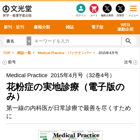
感染症
書籍「データに基づく臨床動作分析」WEB動画
老年医学
看護・介護
雑誌投稿規定
呼吸器
理学療法
電子書籍
書籍「眼手術学」WEB動画
新刊一覧
外科学一般
ログイン
カート
編集企画部
営業部
メニュー
循環器
雑誌案内・年間購読
電子雑誌
書籍「神経症候学 II 改訂第二版」 WEB動画
今後の発行予定
整形外科
最新号
バックナンバー
シリーズ一覧
WEB
新刊・近刊
書籍分類
雑誌
電子版
連動企画
書名
TOP
雑誌一覧
Medical Practice - バックナンバー
2015年4月号
前号
次号
Medical Practice 2015年4月号（32巻4号）
花粉症の実地診療（電子版の
み）
第一線の内科医が日常診療で最善を尽くすため
に