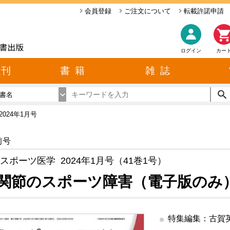
会員登録
ご注文について
転載許諾申請
ログイン
カー
近刊
書 籍
雑 誌
書名
2024年1月号
前号
スポーツ医学 2024年1月号（41巻1号）
関節のスポーツ障害（電子版のみ
特集編集：古賀