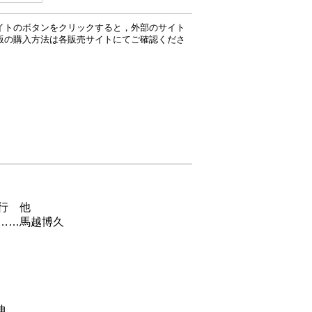
イトのボタンをクリックすると，外部のサイト
版の購入方法は各販売サイトにてご確認くださ
行 他
……馬越博久
伸