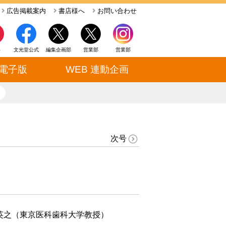
広告掲載案内
書店様へ
お問い合わせ
ト
文光堂公式
編集企画部
営業部
営業部
電子版
WEB 連動企画
close
次号
）
英之（東京医科歯科大学教授）