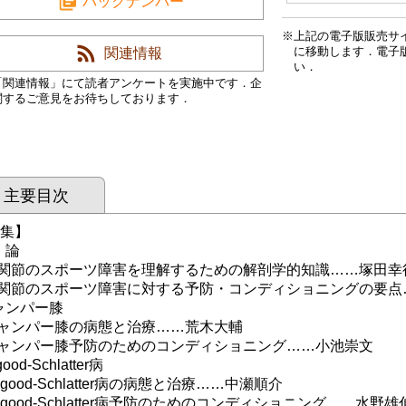
バックナンバー
上記の電子版販売サ
に移動します．電子
関連情報
い．
「関連情報」にて読者アンケートを実施中です．企
関するご意見をお待ちしております．
主要目次
 集】
 論
節のスポーツ障害を理解するための解剖学的知識……塚田幸
節のスポーツ障害に対する予防・コンディショニングの要点
ャンパー膝
ンパー膝の病態と治療……荒木大輔
ンパー膝予防のためのコンディショニング……小池崇文
ood-Schlatter病
ood-Schlatter病の病態と治療……中瀬順介
good-Schlatter病予防のためのコンディショニング……水野雄