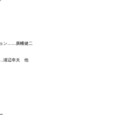
ョン……廣幡健二
…浦辺幸夫 他
ー