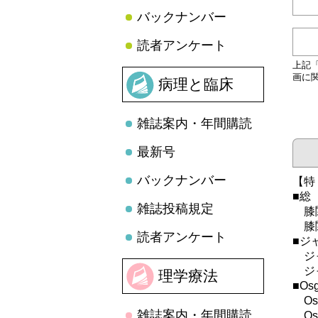
バックナンバー
読者アンケート
上記
画に
病理と臨床
雑誌案内・年間購読
最新号
バックナンバー
【特
■総
雑誌投稿規定
膝関
膝関
読者アンケート
■ジ
ジャ
ジャ
理学療法
■Osg
Osg
雑誌案内・年間購読
Os