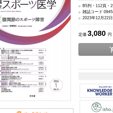
B5判・112頁・
雑誌コード 09451
2023年12月22
3,080
定価
円 