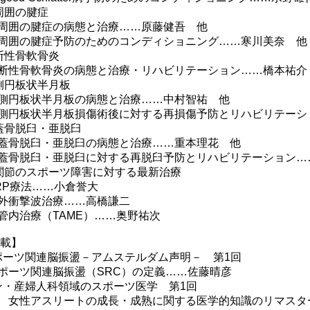
周囲の腱症
囲の腱症の病態と治療……原藤健吾 他
囲の腱症予防のためのコンディショニング……寒川美奈 他
断性骨軟骨炎
性骨軟骨炎の病態と治療・リハビリテーション……橋本祐介
側円板状半月板
円板状半月板の病態と治療……中村智祐 他
円板状半月板損傷術後に対する再損傷予防とリハビリテーシ
蓋骨脱臼・亜脱臼
骨脱臼・亜脱臼の病態と治療……重本理花 他
骨脱臼・亜脱臼に対する再脱臼予防とリハビリテーション…
関節のスポーツ障害に対する最新治療
P療法……小倉誉大
衝撃波治療……高橋謙二
内治療（TAME）……奥野祐次
 載】
ポーツ関連脳振盪－アムステルダム声明－ 第1回
ーツ関連脳振盪（SRC）の定義……佐藤晴彦
ン・産婦人科領域のスポーツ医学 第1回
女性アスリートの成長・成熟に関する医学的知識のリマスタ