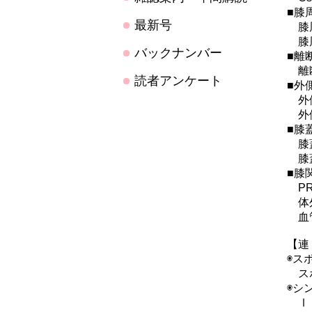
■膝
最新号
膝周
膝周
バックナンバー
■離
離断
読者アンケート
■外
外側
外側
■膝
膝蓋
膝蓋
■膝
PR
体外
血管
【連
◉ス
スポ
◉シ
Ⅰ 