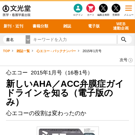
感染症
書籍「データに基づく臨床動作分析」WEB動画
老年医学
看護・介護
雑誌投稿規定
呼吸器
理学療法
電子書籍
書籍「眼手術学」WEB動画
新刊一覧
外科学一般
ログイン
カート
編集企画部
営業部
メニュー
循環器
雑誌案内・年間購読
電子雑誌
書籍「神経症候学 II 改訂第二版」 WEB動画
今後の発行予定
整形外科
最新号
バックナンバー
シリーズ一覧
WEB
新刊・近刊
書籍分類
雑誌
電子版
連動企画
書名
TOP
雑誌一覧
心エコー - バックナンバー
2015年1月号
次号
心エコー 2015年1月号（16巻1号）
新しいAHA／ACC弁膜症ガイ
ドラインを知る（電子版の
み）
心エコーの役割は変わったのか