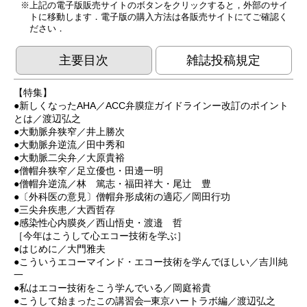
上記の電子版販売サイトのボタンをクリックすると，外部のサイ
トに移動します．電子版の購入方法は各販売サイトにてご確認く
ださい．
主要目次
雑誌投稿規定
【特集】
●新しくなったAHA／ACC弁膜症ガイドラインー改訂のポイント
とは／渡辺弘之
●大動脈弁狭窄／井上勝次
●大動脈弁逆流／田中秀和
●大動脈二尖弁／大原貴裕
●僧帽弁狭窄／足立優也・田邊一明
●僧帽弁逆流／林 篤志・福田祥大・尾辻 豊
●〔外科医の意見〕僧帽弁形成術の適応／岡田行功
●三尖弁疾患／大西哲存
●感染性心内膜炎／西山悟史・渡邉 哲
［今年はこうして心エコー技術を学ぶ］
●はじめに／大門雅夫
●こういうエコーマインド・エコー技術を学んでほしい／吉川純
一
●私はエコー技術をこう学んでいる／岡庭裕貴
●こうして始まったこの講習会─東京ハートラボ編／渡辺弘之