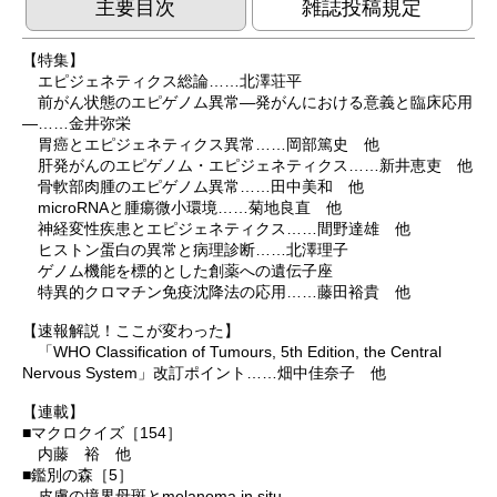
主要目次
雑誌投稿規定
【特集】
エピジェネティクス総論……北澤荘平
前がん状態のエピゲノム異常―発がんにおける意義と臨床応用
―……金井弥栄
胃癌とエピジェネティクス異常……岡部篤史 他
肝発がんのエピゲノム・エピジェネティクス……新井恵吏 他
骨軟部肉腫のエピゲノム異常……田中美和 他
microRNAと腫瘍微小環境……菊地良直 他
神経変性疾患とエピジェネティクス……間野達雄 他
ヒストン蛋白の異常と病理診断……北澤理子
ゲノム機能を標的とした創薬への遺伝子座
特異的クロマチン免疫沈降法の応用……藤田裕貴 他
【速報解説！ここが変わった】
「WHO Classification of Tumours, 5th Edition, the Central
Nervous System」改訂ポイント……畑中佳奈子 他
【連載】
■マクロクイズ［154］
内藤 裕 他
■鑑別の森［5］
皮膚の境界母斑とmelanoma in situ