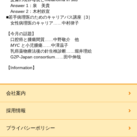
Answer 1：泉 美貴
Answer 2：木村鉄宣
■若手病理医のためのキャリアパス講座［3］
女性病理医のキャリア……中村律子
【今月の話題】
口腔癌と腫瘍間質……中野敬介 他
MYC
と小児腫瘍……中澤温子
乳癌薬物療法後の針生検診断……堀井理絵
G2P-Japan consortium……田中伸哉
【Information】
会社案内
採用情報
プライバシーポリシー