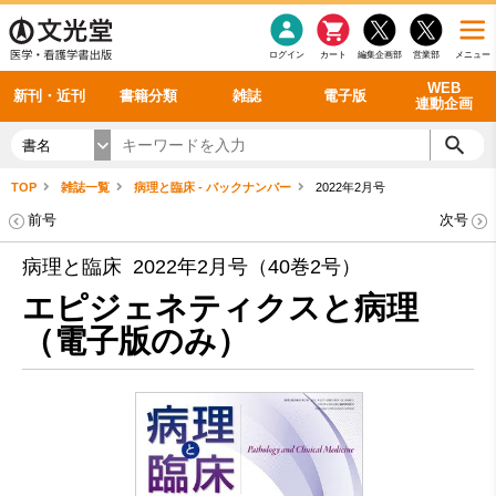
感染症
書籍「データに基づく臨床動作分析」WEB動画
老年医学
看護・介護
雑誌投稿規定
呼吸器
理学療法
電子書籍
書籍「眼手術学」WEB動画
新刊一覧
外科学一般
ログイン
カート
編集企画部
営業部
メニュー
循環器
雑誌案内・年間購読
電子雑誌
書籍「神経症候学 II 改訂第二版」 WEB動画
今後の発行予定
整形外科
最新号
バックナンバー
シリーズ一覧
WEB
新刊・近刊
書籍分類
雑誌
電子版
連動企画
書名
TOP
雑誌一覧
病理と臨床 - バックナンバー
2022年2月号
前号
次号
病理と臨床 2022年2月号（40巻2号）
エピジェネティクスと病理
（電子版のみ）