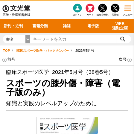
感染症
書籍「データに基づく臨床動作分析」WEB動画
老年医学
看護・介護
雑誌投稿規定
呼吸器
理学療法
電子書籍
書籍「眼手術学」WEB動画
新刊一覧
外科学一般
ログイン
カート
編集企画部
営業部
メニュー
循環器
雑誌案内・年間購読
電子雑誌
書籍「神経症候学 II 改訂第二版」 WEB動画
今後の発行予定
整形外科
最新号
バックナンバー
シリーズ一覧
WEB
新刊・近刊
書籍分類
雑誌
電子版
連動企画
書名
TOP
臨床スポーツ医学 - バックナンバー
2021年5月号
前号
次号
臨床スポーツ医学 2021年5月号（38巻5号）
スポーツの膝外傷・障害（電
子版のみ）
知識と実践のレベルアップのために