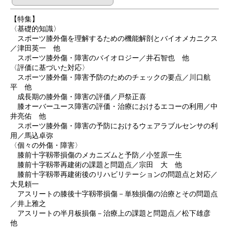
【特集】
〈基礎的知識〉
スポーツ膝外傷を理解するための機能解剖とバイオメカニクス
／津田英一 他
スポーツ膝外傷・障害のバイオロジー／井石智也 他
〈評価に基づいた対応〉
スポーツ膝外傷・障害予防のためのチェックの要点／川口航
平 他
成長期の膝外傷・障害の評価／戸祭正喜
膝オーバーユース障害の評価・治療におけるエコーの利用／中
井亮佑 他
スポーツ膝外傷・障害の予防におけるウェアラブルセンサの利
用／馬込卓弥
〈個々の外傷・障害〉
膝前十字靱帯損傷のメカニズムと予防／小笠原一生
膝前十字靱帯再建術の課題と問題点／宗田 大 他
膝前十字靱帯再建術後のリハビリテーションの問題点と対応／
大見頼一
アスリートの膝後十字靱帯損傷－単独損傷の治療とその問題点
／井上雅之
アスリートの半月板損傷－治療上の課題と問題点／松下雄彦
他