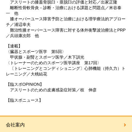
アスリートの膝蓋骨脱臼・亜脱臼の評価と対応／出家正隆
離断性骨軟骨炎－診断・治療における課題と問題点／米谷泰
一 他
膝オーバーユース障害予防と治療における理学療法的アプロー
チ／浦辺幸夫
難治性膝オーバーユース障害に対する体外衝撃波治療法とPRP
／兵頭康次郎 他
【連載】
〈臓器とスポーツ医学 第5回〉
甲状腺・副腎とスポーツ医学／木下訓光
〈トレーナーのためのスポーツ医学講座 第17回〉
〔トレーニングとコンディショニング〕心肺機能（持久力）ト
レーニング／大桃結花
【臨スポOPINION】
アスリートのための皮膚感染症対策／枝 伸彦
【臨スポニュース】
会社案内