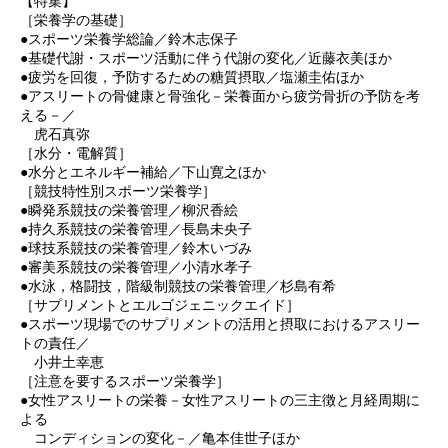
【特集】
［栄養学の基礎］
●スポーツ栄養学総論／鈴木志保子
●基礎代謝・スポーツ活動に伴う代謝の変化／近藤衣美ほか
●疲労を回復，予防するための糖質摂取／塩瀬圭佑ほか
●アスリートの骨健康と骨強化－栄養面から疲労骨折の予防を考
える－／
虎石真弥
［水分・電解質］
●水分とエネルギー補給／下山寛之ほか
［競技特性別スポーツ栄養学］
●瞬発系競技の栄養管理／柳沢香絵
●持久系競技の栄養管理／長島未央子
●球技系競技の栄養管理／鈴木いづみ
●審美系競技の栄養管理／小清水孝子
●水泳，格闘技，階級制競技の栄養管理／杉島有希
［サプリメントとエルゴジェニックエイド］
●スポーツ現場でのサプリメントの活用と摂取におけるアスリー
トの責任／
小井土幸恵
［注意を要するスポーツ栄養学］
●女性アスリートの栄養－女性アスリートの三主徴と月経周期に
よる
コンディションの変化－／亀本佳世子ほか