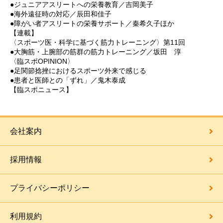
●ジュニアアスリートへの栄養教育／吉岡美子
●海外遠征時の対応／辰田和佳子
●障がい者アスリートの栄養サポート／秦希久子ほか
【連載】
〈スポーツ医・科学に基づく筋力トレーニング〉第11回
●大胸筋・上腕部の筋群の筋力トレーニング／坂田 淳
〈臨スポOPINION〉
●足関節捻挫におけるスポーツ外来で感じる
●患者と医師との「ずれ」／鬼木泰成
【臨スポニュース】
会社案内
採用情報
プライバシーポリシー
利用規約