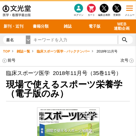
感染症
書籍「データに基づく臨床動作分析」WEB動画
老年医学
看護・介護
雑誌投稿規定
呼吸器
理学療法
電子書籍
書籍「眼手術学」WEB動画
新刊一覧
外科学一般
ログイン
カート
編集企画部
営業部
メニュー
循環器
雑誌案内・年間購読
電子雑誌
書籍「神経症候学 II 改訂第二版」 WEB動画
今後の発行予定
整形外科
最新号
バックナンバー
シリーズ一覧
WEB
新刊・近刊
書籍分類
雑誌
電子版
連動企画
書名
TOP
雑誌一覧
臨床スポーツ医学 - バックナンバー
2018年11月号
前号
次号
臨床スポーツ医学 2018年11月号（35巻11号）
現場で使えるスポーツ栄養学
（電子版のみ）