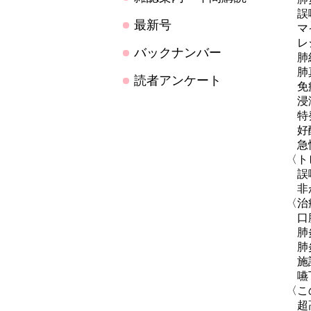
誤嚥
最新号
マイ
レジ
バックナンバー
肺結
肺真
読者アンケート
免疫
浸潤
特発
好酸
急性
〈ト
誤嚥
非が
〈治
口腔
肺炎
肺炎
施設
嚥下
〈こ
超高