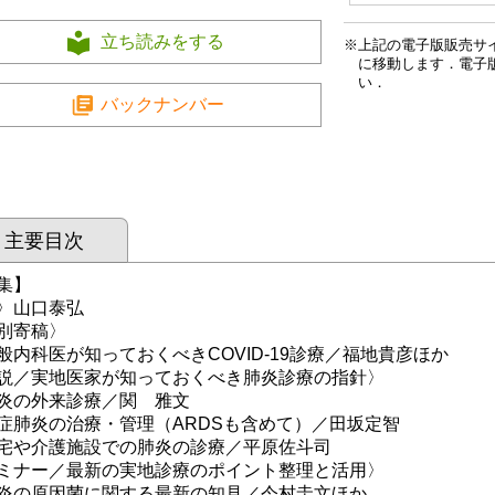
立ち読みをする
上記の電子版販売サ
に移動します．電子
い．
バックナンバー
主要目次
集】
〉山口泰弘
別寄稿〉
内科医が知っておくべきCOVID-19診療／福地貴彦ほか
説／実地医家が知っておくべき肺炎診療の指針〉
の外来診療／関 雅文
肺炎の治療・管理（ARDSも含めて）／田坂定智
や介護施設での肺炎の診療／平原佐斗司
ミナー／最新の実地診療のポイント整理と活用〉
の原因菌に関する最新の知見／今村圭文ほか