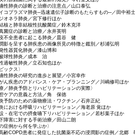
性肺炎の診断と治療の注意点／山口泰弘
コプラズマ肺炎─迅速遺伝子診断のもたらすもの─／田中裕
オネラ肺炎／宮下修行ほか
核と肺非結核性抗酸菌症／鈴木克洋
菌症の診断と治療／永井英明
不全患者に起こる肺炎／皿谷 健
影を呈する肺疾患の画像所見の特徴と鑑別／杉浦弘明
性器質化肺炎／漆山博和
球性肺炎／成本 治
過敏性肺炎／立石知也ほか
ピックス〉
性肺炎の研究の進歩と展望／小宮幸作
ん疾患のアドバンス・ケア・プランニング／川嶋修司ほか
療／肺炎予防とリハビリテーションの実際〉
ケアの意義と方法／角 保徳
予防のための薬物療法・ワクチン／石井正紀
における呼吸リハビリテーション／海老原 覚ほか
・在宅での摂食嚥下リハビリテーション／若杉葉子ほか
障害に対する手術治療／田山二朗
の症例から何を学ぶか〉
齢COPD患者に発症した抗菌薬不応の浸潤影の症例／北郷 