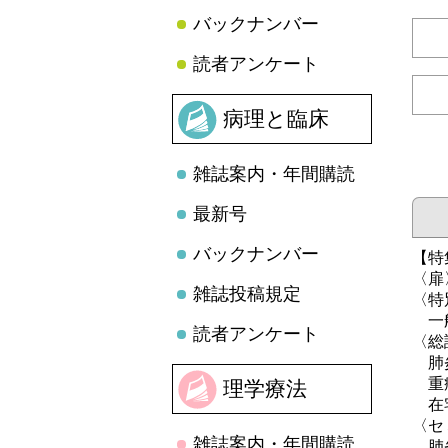
バックナンバー
読者アンケート
病理と臨床
雑誌案内・年間購読
最新号
バックナンバー
【特
〈扉
雑誌投稿規定
〈特
一般
読者アンケート
〈総
肺炎
重症
理学療法
在宅
〈セ
雑誌案内・年間購読
肺炎