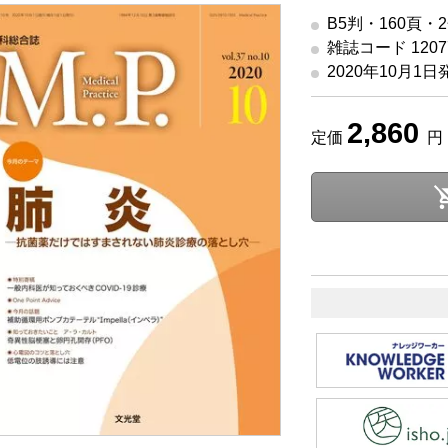
B5判・160頁・
雑誌コード 12077
2020年10月1日
2,860
定価
円 