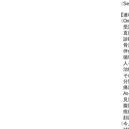
〈Sel
【連
〈One
受診
直腸
診断
骨形
伴侶
循環
人を
治療
その
分類
痛風
At-a
見逃
腹部
痙縮
顔面
〈今