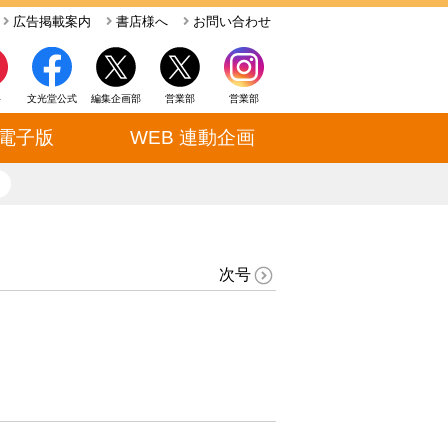
広告掲載案内
書店様へ
お問い合わせ
ト
文光堂公式
編集企画部
営業部
営業部
電子版
WEB 連動企画
close
次号