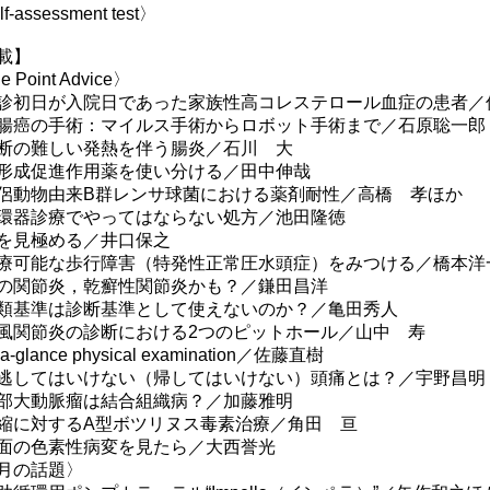
f-assessment test〉
載】
 Point Advice〉
初日が入院日であった家族性高コレステロール血症の患者／
癌の手術：マイルス手術からロボット手術まで／石原聡一郎
の難しい発熱を伴う腸炎／石川 大
成促進作用薬を使い分ける／田中伸哉
動物由来B群レンサ球菌における薬剤耐性／高橋 孝ほか
器診療でやってはならない処方／池田隆徳
見極める／井口保之
可能な歩行障害（特発性正常圧水頭症）をみつける／橋本洋
関節炎，乾癬性関節炎かも？／鎌田昌洋
基準は診断基準として使えないのか？／亀田秀人
関節炎の診断における2つのピットホール／山中 寿
-glance physical examination／佐藤直樹
してはいけない（帰してはいけない）頭痛とは？／宇野昌明
大動脈瘤は結合組織病？／加藤雅明
に対するA型ボツリヌス毒素治療／角田 亘
の色素性病変を見たら／大西誉光
月の話題〉