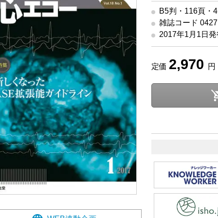
B5判・116頁・
雑誌コード 04271
2017年1月1日
2,970
定価
円 