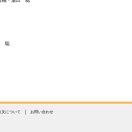
俊輔・湯田 聡
田 聡
注文について
お問い合わせ