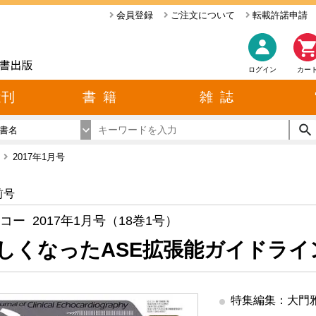
会員登録
ご注文について
転載許諾申請
ログイン
カー
近刊
書 籍
雑 誌
書名
ー
2017年1月号
前号
コー 2017年1月号（18巻1号）
しくなったASE拡張能ガイドライ
特集編集：大門