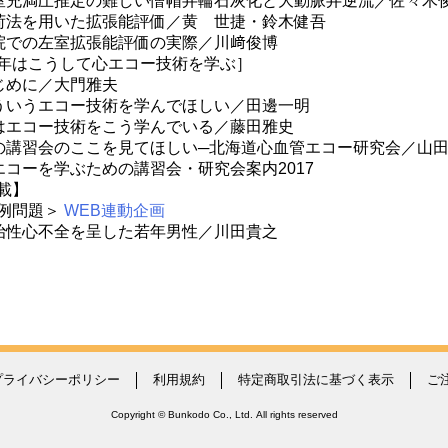
室充満圧推定の難しい僧帽弁輪石灰化と大動脈弁逆流／佐々木
荷法を用いた拡張能評価／黄 世捷・鈴木健吾
院での左室拡張能評価の実際／川﨑俊博
年はこうして心エコー技術を学ぶ］
じめに／大門雅夫
ういうエコー技術を学んでほしい／田邊一明
はエコー技術をこう学んでいる／藤田雅史
の講習会のここを見てほしい─北海道心血管エコー研究会／山
エコーを学ぶための講習会・研究会案内2017
載】
例問題＞
WEB連動企画
治性心不全を呈した若年男性／川田貴之
プライバシーポリシー
利用規約
特定商取引法に基づく表示
ご
Copyright © Bunkodo Co., Ltd. All rights reserved