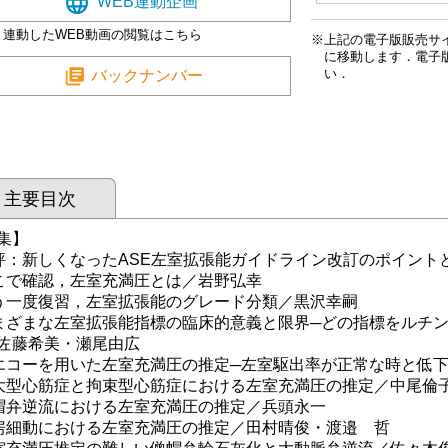
WEB連動企画
と連動したWEB動画の閲覧はこちら
上記の電子版販売サ
に移動します．電子
い．
バックナンバー
主要目次
集】
評：新しくなったASE左室拡張能ガイドライン改訂のポイント
こで確認，左室充満圧とは／岩野弘幸
う一度復習，左室拡張能のグレード分類／黒沢幸嗣
まざまな左室拡張能指標の臨床的意義と限界─どの指標をルチ
藤希美・瀬尾由広
エコーを用いた左室充満圧の推定─左室駆出率が正常な時と低
大型心筋症と拘束型心筋症における左室充満圧の推定／中尾倫
帽弁逆流における左室充満圧の推定／兵頭永一
房細動における左室充満圧の推定／田村晴俊・渡邉 哲