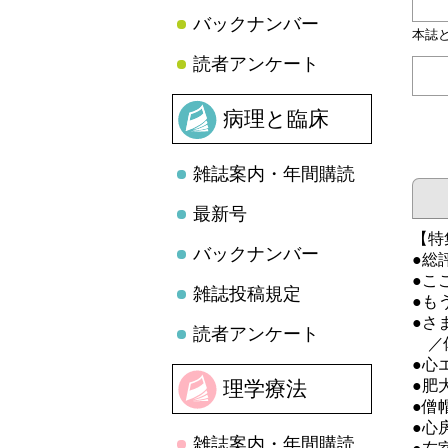
バックナンバー
本誌
読者アンケート
病理と臨床
雑誌案内・年間購読
最新号
【特
バックナンバー
●総
●こ
雑誌投稿規定
●も
●さ
読者アンケート
／佐
●心
理学療法
●肥
●僧
●心
雑誌案内・年間購読