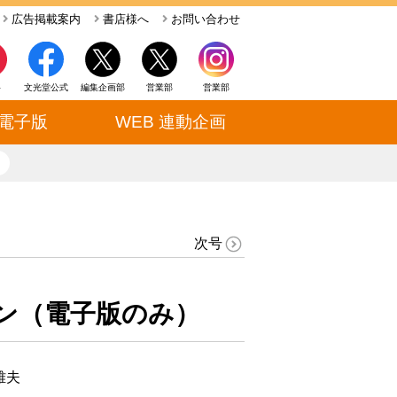
広告掲載案内
書店様へ
お問い合わせ
ト
文光堂公式
編集企画部
営業部
営業部
電子版
WEB 連動企画
close
次号
ン（電子版のみ）
雅夫