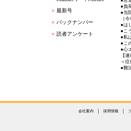
●左
●負
最新号
●当
［今
バックナンバー
●は
●こ
読者アンケート
●私
●こ
●心
【連
＜症
●難
会社案内
採用情報