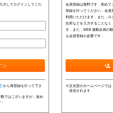
を入力してログインしてくだ
会員登録は無料です．初めて
登録を行ってください．会員
利用いただけます．また，ロ
住所などを入力することなく
す．また，WEB 連動企画の
も会員登録が必要です．
イン
n_new
から再登録を行って下さ
※文光堂のホームページでは，情
送信されます.
手数ではございますが，改め
い．