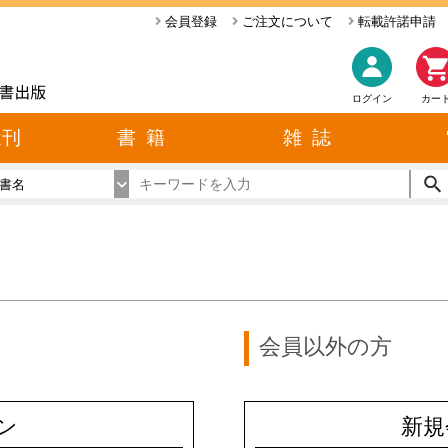
会員登録
ご注文について
転載許諾申請
ログイン
カー
近刊
書 籍
雑 誌
書名
会員以外の方
ン
新規