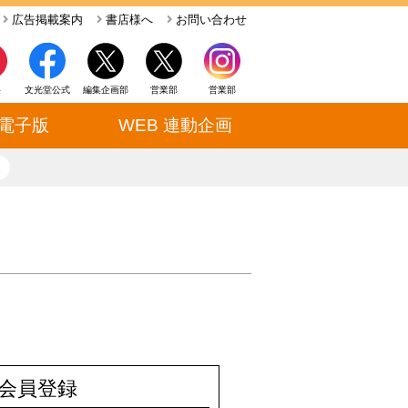
広告掲載案内
書店様へ
お問い合わせ
ト
文光堂公式
編集企画部
営業部
営業部
電子版
WEB 連動企画
close
会員登録