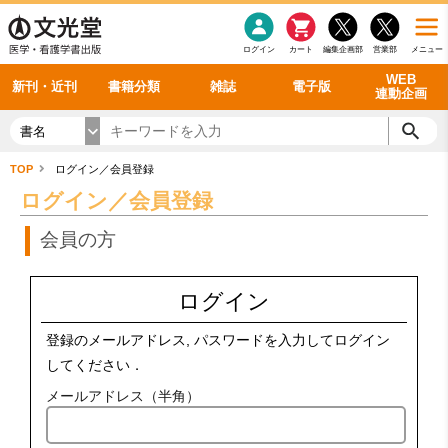
感染症
書籍「データに基づく臨床動作分析」WEB動画
老年医学
看護・介護
雑誌投稿規定
呼吸器
理学療法
電子書籍
書籍「眼手術学」WEB動画
新刊一覧
外科学一般
ログイン
カート
編集企画部
営業部
メニュー
循環器
雑誌案内・年間購読
電子雑誌
書籍「神経症候学 II 改訂第二版」 WEB動画
今後の発行予定
整形外科
最新号
バックナンバー
シリーズ一覧
WEB
新刊・近刊
書籍分類
雑誌
電子版
連動企画
書名
TOP
ログイン／会員登録
ログイン／会員登録
会員の方
ログイン
登録のメールアドレス, パスワードを入力してログイン
してください．
メールアドレス（半角）