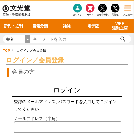
感染症
書籍「データに基づく臨床動作分析」WEB動画
老年医学
看護・介護
雑誌投稿規定
呼吸器
理学療法
電子書籍
書籍「眼手術学」WEB動画
新刊一覧
外科学一般
ログイン
カート
編集企画部
営業部
メニュー
循環器
雑誌案内・年間購読
電子雑誌
書籍「神経症候学 II 改訂第二版」 WEB動画
今後の発行予定
整形外科
最新号
バックナンバー
シリーズ一覧
WEB
新刊・近刊
書籍分類
雑誌
電子版
連動企画
書名
TOP
ログイン／会員登録
ログイン／会員登録
会員の方
ログイン
登録のメールアドレス, パスワードを入力してログイン
してください．
メールアドレス（半角）