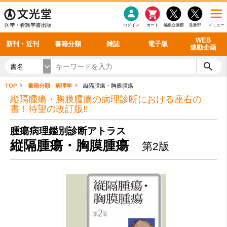
感染症
書籍「データに基づく臨床動作分析」WEB動画
老年医学
看護・介護
雑誌投稿規定
呼吸器
理学療法
電子書籍
書籍「眼手術学」WEB動画
新刊一覧
外科学一般
ログイン
カート
編集企画部
営業部
メニュー
循環器
雑誌案内・年間購読
電子雑誌
書籍「神経症候学 II 改訂第二版」 WEB動画
今後の発行予定
整形外科
最新号
バックナンバー
シリーズ一覧
WEB
新刊・近刊
書籍分類
雑誌
電子版
連動企画
書名
TOP
書籍分類 - 病理学
縦隔腫瘍・胸膜腫瘍
縦隔腫瘍・胸膜腫瘍の病理診断における座右の
書！待望の改訂版!!
腫瘍病理鑑別診断アトラス
縦隔腫瘍・胸膜腫瘍
第2版