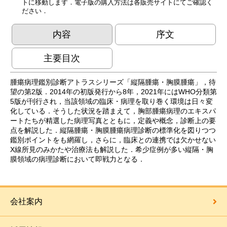
トに移動します．電子版の購入方法は各販売サイトにてご確認く
ださい．
内容
序文
主要目次
腫瘍病理鑑別診断アトラスシリーズ「縦隔腫瘍・胸膜腫瘍」，待
望の第2版．2014年の初版発行から8年，2021年にはWHO分類第
5版が刊行され，当該領域の臨床・病理を取り巻く環境は日々変
化している．そうした状況を踏まえて，胸部腫瘍病理のエキスパ
ートたちが精選した病理写真とともに，定義や概念，診断上の要
点を解説した．縦隔腫瘍・胸膜腫瘍病理診断の標準化を図りつつ
鑑別ポイントをも網羅し，さらに，臨床との連携では欠かせない
X線所見のみかたや治療法も解説した．希少症例が多い縦隔・胸
膜領域の病理診断において即戦力となる．
会社案内