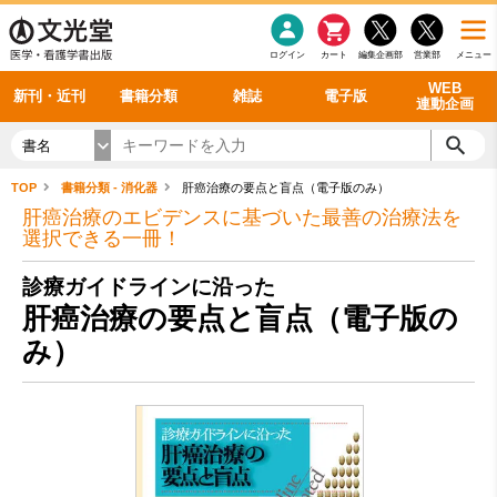
感染症
書籍「データに基づく臨床動作分析」WEB動画
老年医学
看護・介護
雑誌投稿規定
呼吸器
理学療法
電子書籍
書籍「眼手術学」WEB動画
新刊一覧
外科学一般
ログイン
カート
編集企画部
営業部
メニュー
循環器
雑誌案内・年間購読
電子雑誌
書籍「神経症候学 II 改訂第二版」 WEB動画
今後の発行予定
整形外科
最新号
バックナンバー
シリーズ一覧
WEB
新刊・近刊
書籍分類
雑誌
電子版
連動企画
書名
TOP
書籍分類 - 消化器
肝癌治療の要点と盲点（電子版のみ）
肝癌治療のエビデンスに基づいた最善の治療法を
選択できる一冊！
診療ガイドラインに沿った
肝癌治療の要点と盲点（電子版の
み）