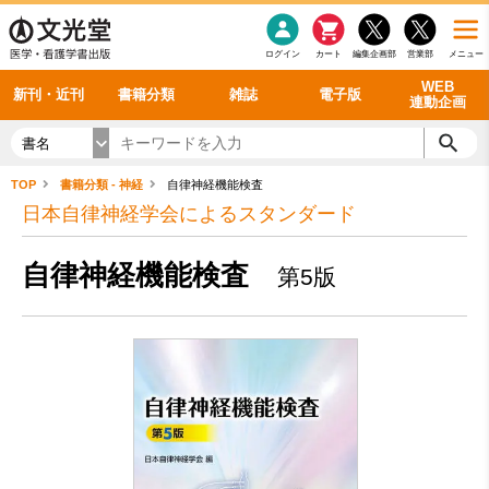
感染症
書籍「データに基づく臨床動作分析」WEB動画
老年医学
看護・介護
雑誌投稿規定
呼吸器
理学療法
電子書籍
書籍「眼手術学」WEB動画
新刊一覧
外科学一般
ログイン
カート
編集企画部
営業部
メニュー
循環器
雑誌案内・年間購読
電子雑誌
書籍「神経症候学 II 改訂第二版」 WEB動画
今後の発行予定
整形外科
最新号
バックナンバー
シリーズ一覧
WEB
新刊・近刊
書籍分類
雑誌
電子版
連動企画
書名
TOP
書籍分類 - 神経
自律神経機能検査
日本自律神経学会によるスタンダード
自律神経機能検査
第5版