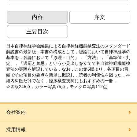
内容
序文
主要目次
日本自律神経学会編集による自律神経機能検査法のスタンダード
解説書の最新版．本書の構成として，総論において自律神経学の
基本を，各論において「原理・目的」，「方法」，「基準値・判
定」，「適応と禁忌」という小見出しを立てて各自律神経機能検
査法の実際を解説している．なお，この第5版より，各項目の冒
頭でその項目の要点を簡単に概説し，読者の利便性を図った．神
経内科医だけでなく，臨床検査技師にもおすすめの一冊．
☆図版245点，カラー写真75点，モノクロ写真112点
会社案内
採用情報