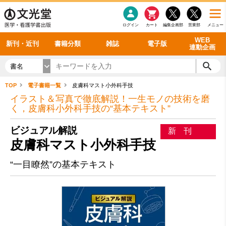
感染症
書籍「データに基づく臨床動作分析」WEB動画
老年医学
看護・介護
雑誌投稿規定
呼吸器
理学療法
電子書籍
書籍「眼手術学」WEB動画
新刊一覧
外科学一般
ログイン
カート
編集企画部
営業部
メニュー
循環器
雑誌案内・年間購読
電子雑誌
書籍「神経症候学 II 改訂第二版」 WEB動画
今後の発行予定
整形外科
最新号
バックナンバー
シリーズ一覧
WEB
新刊・近刊
書籍分類
雑誌
電子版
連動企画
書名
TOP
電子書籍一覧
皮膚科マスト小外科手技
イラスト＆写真で徹底解説！一生モノの技術を磨
く，皮膚科小外科手技の“基本テキスト”
ビジュアル解説
新刊
皮膚科マスト小外科手技
“一目瞭然”の基本テキスト