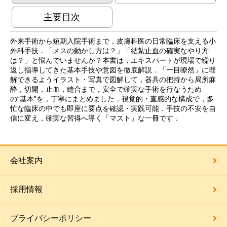
主要目次
外来手術から短期入院手術まで，皮膚科医の日常臨床を支える小
外科手技．「メスの動かし方は？」「結紮止血の確実なやり方
は？」と悩んでいませんか？本書は，エキスパートが現場で繰り
返し指導してきた基本手技や意図を徹底解説．「一目瞭然」に理
解できるようイラスト・写真で図解して，器具の把持から局所麻
酔，切開，止血，縫合まで，安全で確実な手術を行なうため
の“基本”を，丁寧にまとめました．視覚的・直感的な構成で，多
忙な臨床の中でも即座に要点を確認・実践可能．手技の不安を自
信に変え，確実な習得へ導く「マスト」な一冊です．
会社案内
採用情報
プライバシーポリシー