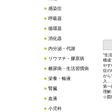
感染症
呼吸器
循環器
消化器
内分泌・代謝
“生
リウマチ・膠原病
構成
やす
糖尿病・生活習慣病
症の
がら
栄養・輸液
入，
第一
腎臓
理解
☆図
血液
小児科