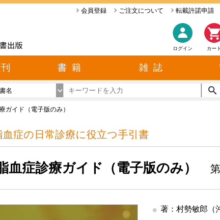
会員登録
ご注文について
転載許諾申請
ログイン
カー
近刊
書 籍
雑 誌
書名
療ガイド（電子版のみ）
脂血症の日常診療に役立つ手引書
脂血症診療ガイド（電子版のみ）
第
著：村勢敏郎（