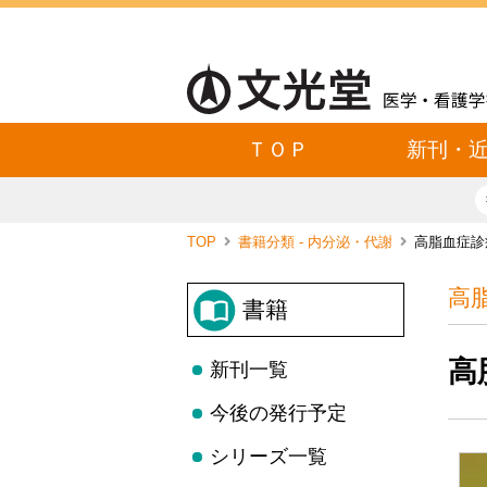
ＴＯＰ
新刊・
TOP
書籍分類 - 内分泌・代謝
高脂血症診
高
書籍
高
新刊一覧
今後の発行予定
シリーズ一覧