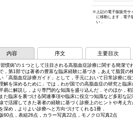
上記の電子版販売サ
に移動します．電子
い．
内容
序文
主要目次
活習慣病”の１つとして注目される高脂血症診療に関する簡潔で
で，第1部では著者の豊富な臨床経験に基づき，あえて脂質の
い「高脂血症診療ガイド」として，手元において日常診療に役
理解を深めるために」では，わが国での高脂血症の研究と臨床
平易に解説し，より専門的な知識を盛り込んだ．そのほか，初
また臨床を裏づける関連事項や臨床に役立つ知識など多彩な記
線で活躍してきた著者の経験に基づく診療上のヒントや考え方
を深め，よりよい診療へと方向づけてくれる1冊．
版60点，表組26点，カラー写真22点，モノクロ写真2点