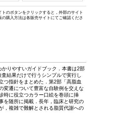
イトのボタンをクリックすると，外部のサイト
版の購入方法は各販売サイトにてご確認くださ
わかりやすいガイドブック．本書は2部
検査結果だけで行うシンプルで実行し
立つ指針をまとめた．第2部「高脂血
の変遷について豊富な自験例を交えな
診時に役立つカラー口絵を巻頭に挿
事を随所に掲載．長年，臨床と研究の
が，複雑で難解とされる脂質代謝への