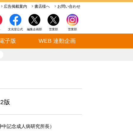
広告掲載案内
書店様へ
お問い合わせ
ト
文光堂公式
編集企画部
営業部
営業部
電子版
WEB 連動企画
close
2版
沖中記念成人病研究所長）