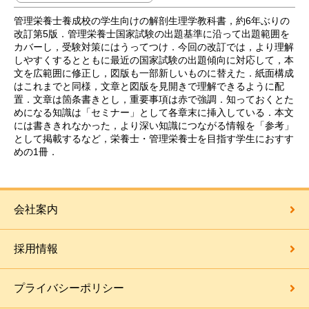
管理栄養士養成校の学生向けの解剖生理学教科書，約6年ぶりの
改訂第5版．管理栄養士国家試験の出題基準に沿って出題範囲を
カバーし，受験対策にはうってつけ．今回の改訂では，より理解
しやすくするとともに最近の国家試験の出題傾向に対応して，本
文を広範囲に修正し，図版も一部新しいものに替えた．紙面構成
はこれまでと同様，文章と図版を見開きで理解できるように配
置．文章は箇条書きとし，重要事項は赤で強調．知っておくとた
めになる知識は「セミナー」として各章末に挿入している．本文
には書ききれなかった，より深い知識につながる情報を「参考」
として掲載するなど，栄養士・管理栄養士を目指す学生におすす
めの1冊．
会社案内
採用情報
プライバシーポリシー