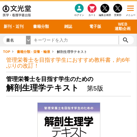
感染症
書籍「データに基づく臨床動作分析」WEB動画
老年医学
看護・介護
雑誌投稿規定
呼吸器
理学療法
電子書籍
書籍「眼手術学」WEB動画
新刊一覧
外科学一般
ログイン
カート
編集企画部
営業部
メニュー
循環器
雑誌案内・年間購読
電子雑誌
書籍「神経症候学 II 改訂第二版」 WEB動画
今後の発行予定
整形外科
最新号
バックナンバー
シリーズ一覧
WEB
新刊・近刊
書籍分類
雑誌
電子版
連動企画
書名
TOP
書籍分類 - 栄養・輸液
解剖生理学テキスト
管理栄養士を目指す学生におすすめ教科書，約6年
ぶりの改訂！
管理栄養士を目指す学生のための
解剖生理学テキスト
第5版