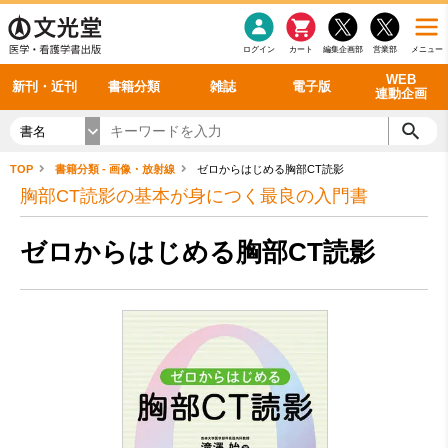
感染症
書籍「データに基づく臨床動作分析」WEB動画
老年医学
看護・介護
雑誌投稿規定
呼吸器
理学療法
電子書籍
書籍「眼手術学」WEB動画
新刊一覧
外科学一般
ログイン
カート
編集企画部
営業部
メニュー
循環器
雑誌案内・年間購読
電子雑誌
書籍「神経症候学 II 改訂第二版」 WEB動画
今後の発行予定
整形外科
最新号
バックナンバー
シリーズ一覧
WEB
新刊・近刊
書籍分類
雑誌
電子版
連動企画
書名
TOP
書籍分類 - 画像・放射線
ゼロからはじめる胸部CT読影
胸部CT読影の基本が身につく最良の入門書
ゼロからはじめる胸部CT読影