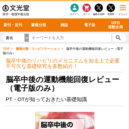
感染症
書籍「データに基づく臨床動作分析」WEB動画
老年医学
看護・介護
雑誌投稿規定
呼吸器
理学療法
電子書籍
書籍「眼手術学」WEB動画
新刊一覧
外科学一般
ログイン
カート
編集企画部
営業部
メニュー
循環器
雑誌案内・年間購読
電子雑誌
書籍「神経症候学 II 改訂第二版」 WEB動画
今後の発行予定
整形外科
最新号
バックナンバー
シリーズ一覧
WEB
新刊・近刊
書籍分類
雑誌
電子版
連動企画
書名
TOP
書籍分類 - リハビリテーション
脳卒中後の運動機能回復レビュー（電子
版のみ）
脳卒中後のリハビリのメカニズムを知る上で必要
不可欠な基礎研究を多数紹介！
脳卒中後の運動機能回復レビュー
（電子版のみ）
PT・OTが知っておきたい基礎知識