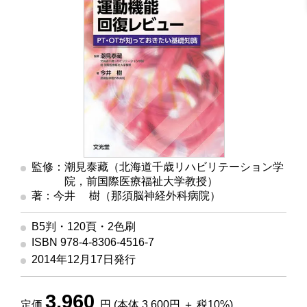
監修：潮見泰藏（北海道千歳リハビリテーション学
院，前国際医療福祉大学教授）
著：今井 樹（那須脳神経外科病院）
B5判・120頁・2色刷
ISBN 978-4-8306-4516-7
2014年12月17日発行
3,960
定価
円 (本体 3,600円 ＋ 税10%)