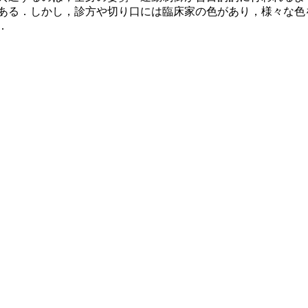
ある．しかし，診方や切り口には臨床家の色があり，様々な色
．