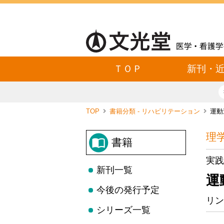
ＴＯＰ
新刊・
TOP
書籍分類 - リハビリテーション
運動
理
書籍
実践
新刊一覧
運
今後の発行予定
リン
シリーズ一覧