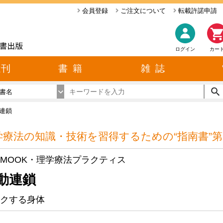
会員登録
ご注文について
転載許諾申請
ログイン
カー
近刊
書 籍
雑 誌
書名
連鎖
学療法の知識・技術を習得するための“指南書”第
MOOK・理学療法プラクティス
動連鎖
クする身体