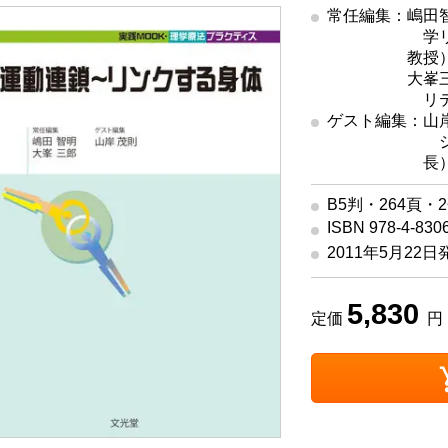
常任編集：嶋田
学
教授
常任編集
大峯三
リ
ゲスト編集：山
長
B5判・264頁・
ISBN 978-4-830
2011年5月22日
5,830
定価
円 