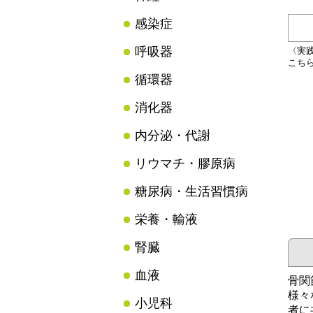
感染症
呼吸器
〈実
こち
循環器
消化器
内分泌・代謝
リウマチ・膠原病
糖尿病・生活習慣病
栄養・輸液
腎臓
血液
骨関
様々
小児科
者に