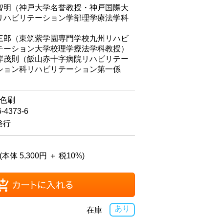
智明（神戸大学名誉教授・神戸国際大
リハビリテーション学部理学療法学科
）
郎（東筑紫学園専門学校九州リハビ
テーション大学校理学療法学科教授）
岸茂則（飯山赤十字病院リハビリテー
ション科リハビリテーション第一係
）
2色刷
6-4373-6
発行
(本体 5,300円 ＋ 税10%)
あり
在庫