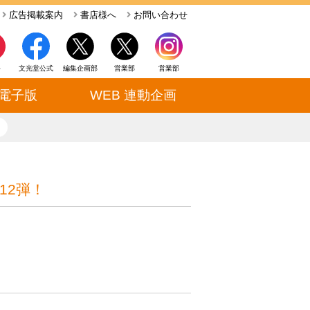
広告掲載案内
書店様へ
お問い合わせ
ト
文光堂公式
編集企画部
営業部
営業部
電子版
WEB 連動企画
close
12弾！