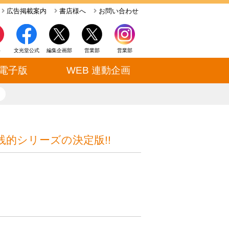
広告掲載案内
書店様へ
お問い合わせ
ト
文光堂公式
編集企画部
営業部
営業部
電子版
WEB 連動企画
close
的シリーズの決定版!!