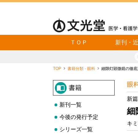
ＴＯＰ
新刊・
TOP
書籍分類 - 眼科
細隙灯顕微鏡の徹底
眼
書籍
新篇
新刊一覧
細
今後の発行予定
キミ
シリーズ一覧