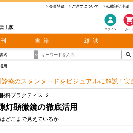
会員登録
ご注文について
転載許諾申請
ログイン
カー
近刊
書 籍
雑 誌
書名
活用
科診療のスタンダードをビジュアルに解説！実践
眼科プラクティス 2
隙灯顕微鏡の徹底活用
はどこまで見えているか