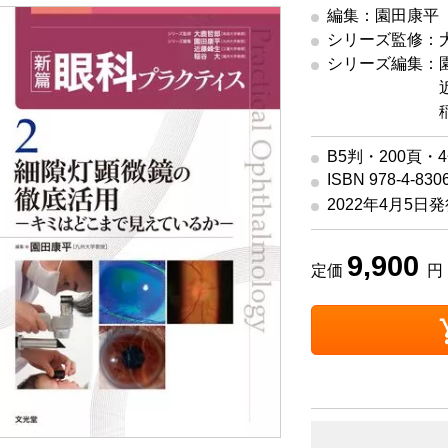
編集：園田康平
シリーズ監修：
シリーズ編集：
シリーズ編集
近
シリーズ編集
稲
B5判・200頁・
ISBN 978-4-830
2022年4月5日
9,900
定価
円 