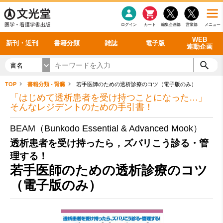
感染症
書籍「データに基づく臨床動作分析」WEB動画
老年医学
看護・介護
雑誌投稿規定
呼吸器
理学療法
電子書籍
書籍「眼手術学」WEB動画
新刊一覧
外科学一般
ログイン
カート
編集企画部
営業部
メニュー
循環器
雑誌案内・年間購読
電子雑誌
書籍「神経症候学 II 改訂第二版」 WEB動画
今後の発行予定
整形外科
最新号
バックナンバー
シリーズ一覧
WEB
新刊・近刊
書籍分類
雑誌
電子版
連動企画
書名
TOP
書籍分類 - 腎臓
若手医師のための透析診療のコツ（電子版のみ）
「はじめて透析患者を受け持つことになった…」
そんなレジデントのための手引書！
BEAM（Bunkodo Essential & Advanced Mook）
透析患者を受け持ったら，ズバリこう診る・管
理する！
若手医師のための透析診療のコツ
（電子版のみ）