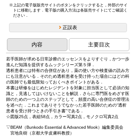
上記の電子版販売サイトのボタンをクリックすると，外部のサイ
トに移動します．電子版の購入方法は各販売サイトにてご確認く
ださい．
正誤表
内容
主要目次
若手医師が求める日常診療のエッセンスをよりすぐり，かつ一歩
進んだ知識を提供するムックシリーズ第５弾．
透析患者には特有の合併症があり，薬の使い方や検査値の読み方
にも注意がいる．そのため透析患者を受け持った場合にはどの科
の医師でも最低限知っておくべきポイントがある．
本書は研修をはじめたレジデントを対象に担当医として必須の知
識と，見逃してはいけないことを解説．さらに専門医をめざす医
師のための一つ上のステップとして，頻度の高い合併症の管理法
を述べた．これまでありそうでなかった若手医師のための“透析
患者を受け持つときの手引き書”である．
☆図版25点，表組58点，カラー写真2点，モノクロ写真2点
▽BEAM（Bunkodo Essential & Advanced Mook）編集委員会
宮地良樹（京都大学皮膚科教授）