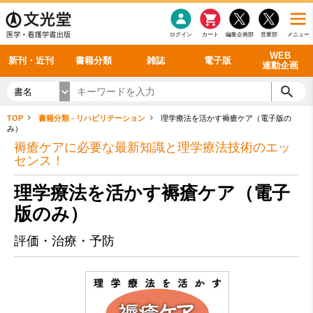
感染症
書籍「データに基づく臨床動作分析」WEB動画
老年医学
看護・介護
雑誌投稿規定
呼吸器
理学療法
電子書籍
書籍「眼手術学」WEB動画
新刊一覧
外科学一般
ログイン
カート
編集企画部
営業部
メニュー
循環器
雑誌案内・年間購読
電子雑誌
書籍「神経症候学 II 改訂第二版」 WEB動画
今後の発行予定
整形外科
最新号
バックナンバー
シリーズ一覧
WEB
新刊・近刊
書籍分類
雑誌
電子版
連動企画
書名
TOP
書籍分類 - リハビリテーション
理学療法を活かす褥瘡ケア（電子版の
み）
褥瘡ケアに必要な最新知識と理学療法技術のエッ
センス！
理学療法を活かす褥瘡ケア（電子
版のみ）
評価・治療・予防