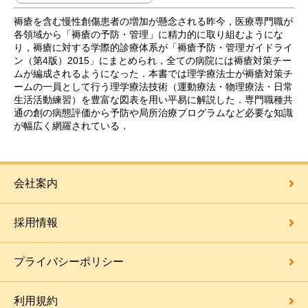
褥瘡を含む慢性創傷患者の増加が懸念される昨今，医療専門職が
各領域から「褥瘡の予防・管理」に精力的に取り組むようにな
り，褥瘡に対する学際的診療体系が「褥瘡予防・管理ガイドライ
ン（第4版）2015」にまとめられ，全ての病院には褥瘡対策チー
ムが編成されるようになった．本書では理学療法士が褥瘡対策チ
ームの一員として行う理学療法技術（運動療法・物理療法・日常
生活活動練習）を豊富な図表を用い平易に解説した．専門職種共
通の創の病態評価から予防や局所治療プログラムなど必要な知識
が幅広く網羅されている．
会社案内
採用情報
プライバシーポリシー
利用規約