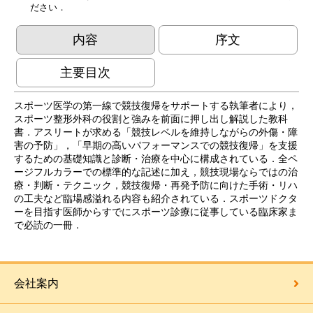
ださい．
内容
序文
主要目次
スポーツ医学の第一線で競技復帰をサポートする執筆者により，
スポーツ整形外科の役割と強みを前面に押し出し解説した教科
書．アスリートが求める「競技レベルを維持しながらの外傷・障
害の予防」，「早期の高いパフォーマンスでの競技復帰」を支援
するための基礎知識と診断・治療を中心に構成されている．全ペ
ージフルカラーでの標準的な記述に加え，競技現場ならではの治
療・判断・テクニック，競技復帰・再発予防に向けた手術・リハ
の工夫など臨場感溢れる内容も紹介されている．スポーツドクタ
ーを目指す医師からすでにスポーツ診療に従事している臨床家ま
で必読の一冊．
会社案内