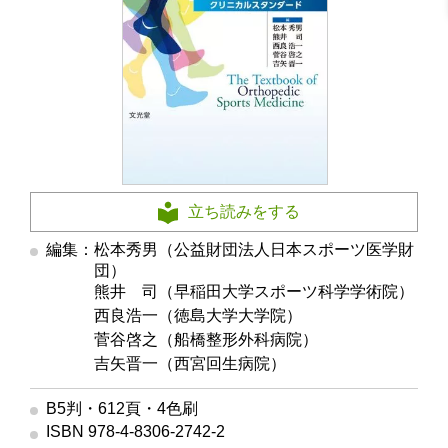
立ち読みをする
編集：松本秀男（公益財団法人日本スポーツ医学財
団）
編集
熊井 司（早稲田大学スポーツ科学学術院）
編集
西良浩一（徳島大学大学院）
編集
菅谷啓之（船橋整形外科病院）
編集
吉矢晋一（西宮回生病院）
B5判・612頁・4色刷
ISBN 978-4-8306-2742-2