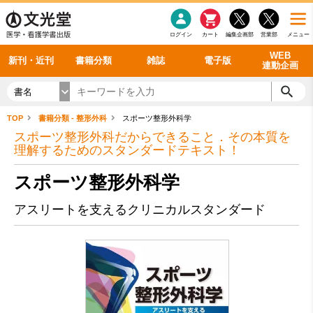
感染症
書籍「データに基づく臨床動作分析」WEB動画
老年医学
看護・介護
雑誌投稿規定
呼吸器
理学療法
電子書籍
書籍「眼手術学」WEB動画
新刊一覧
外科学一般
ログイン
カート
編集企画部
営業部
メニュー
循環器
雑誌案内・年間購読
電子雑誌
書籍「神経症候学 II 改訂第二版」 WEB動画
今後の発行予定
整形外科
最新号
バックナンバー
シリーズ一覧
WEB
新刊・近刊
書籍分類
雑誌
電子版
連動企画
書名
TOP
書籍分類 - 整形外科
スポーツ整形外科学
スポーツ整形外科だからできること．その本質を
理解するためのスタンダードテキスト！
スポーツ整形外科学
アスリートを支えるクリニカルスタンダード