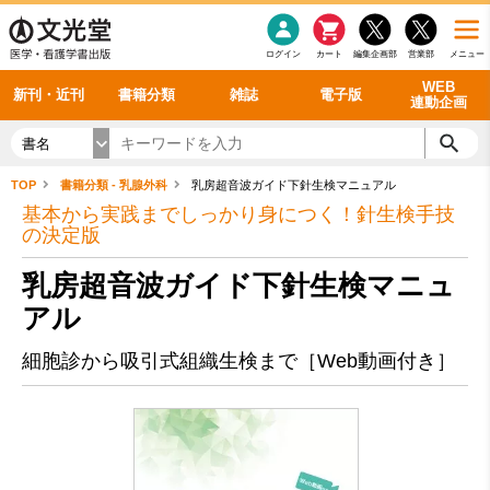
感染症
書籍「データに基づく臨床動作分析」WEB動画
老年医学
看護・介護
雑誌投稿規定
呼吸器
理学療法
電子書籍
書籍「眼手術学」WEB動画
新刊一覧
外科学一般
ログイン
カート
編集企画部
営業部
メニュー
循環器
雑誌案内・年間購読
電子雑誌
書籍「神経症候学 II 改訂第二版」 WEB動画
今後の発行予定
整形外科
最新号
バックナンバー
シリーズ一覧
WEB
新刊・近刊
書籍分類
雑誌
電子版
連動企画
書名
TOP
書籍分類 - 乳腺外科
乳房超音波ガイド下針生検マニュアル
基本から実践までしっかり身につく！針生検手技
の決定版
乳房超音波ガイド下針生検マニュ
アル
細胞診から吸引式組織生検まで［Web動画付き］