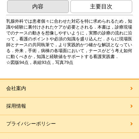
内容
主要目次
乳腺外科では患者個々に合わせた対応を特に求められるため，知
識や経験に裏付けされたケアが必要とされる．本書は，診療現場
でのナースの動きを想像しやすいように，実際の診療の流れに沿
って，看護のポイントや必須の知識を盛り込んだ．さらに現場医
師とナースの共同執筆で，より実践的かつ確かな解説となってい
る．外来，手術，病棟の各場面において，ナースがどう考え如何
に動くべきか，知識と経験値をサポートする看護実践書．
☆図版94点，表組93点，写真79点
会社案内
採用情報
プライバシーポリシー