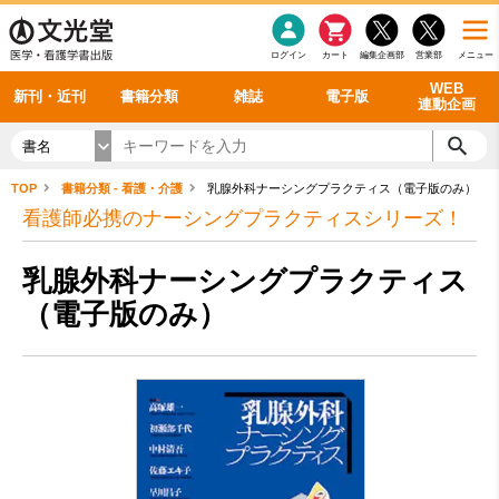
感染症
書籍「データに基づく臨床動作分析」WEB動画
老年医学
看護・介護
雑誌投稿規定
呼吸器
理学療法
電子書籍
書籍「眼手術学」WEB動画
新刊一覧
外科学一般
ログイン
カート
編集企画部
営業部
メニュー
循環器
雑誌案内・年間購読
電子雑誌
書籍「神経症候学 II 改訂第二版」 WEB動画
今後の発行予定
整形外科
最新号
バックナンバー
シリーズ一覧
WEB
新刊・近刊
書籍分類
雑誌
電子版
連動企画
書名
TOP
書籍分類 - 看護・介護
乳腺外科ナーシングプラクティス（電子版のみ）
看護師必携のナーシングプラクティスシリーズ！
乳腺外科ナーシングプラクティス
（電子版のみ）