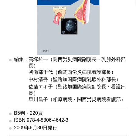
編集：高塚雄一（関西労災病院副院長・乳腺外科部
長）
編集
初瀬部千代（前関西労災病院看護部長）
編集
中村清吾（聖路加国際病院乳腺外科部長）
編集
佐藤エキ子（聖路加国際病院副院長・看護部
長）
編集
早川昌子（相原病院・関西労災病院看護部）
B5判・220頁
ISBN 978-4-8306-4642-3
2009年6月30日発行