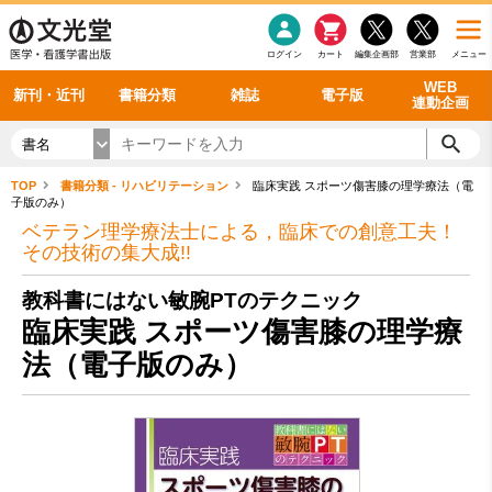
感染症
書籍「データに基づく臨床動作分析」WEB動画
老年医学
看護・介護
雑誌投稿規定
呼吸器
理学療法
電子書籍
書籍「眼手術学」WEB動画
新刊一覧
外科学一般
ログイン
カート
編集企画部
営業部
メニュー
循環器
雑誌案内・年間購読
電子雑誌
書籍「神経症候学 II 改訂第二版」 WEB動画
今後の発行予定
整形外科
最新号
バックナンバー
シリーズ一覧
WEB
新刊・近刊
書籍分類
雑誌
電子版
連動企画
書名
TOP
書籍分類 - リハビリテーション
臨床実践 スポーツ傷害膝の理学療法（電
子版のみ）
ベテラン理学療法士による，臨床での創意工夫！
その技術の集大成!!
教科書にはない敏腕PTのテクニック
臨床実践 スポーツ傷害膝の理学療
法（電子版のみ）