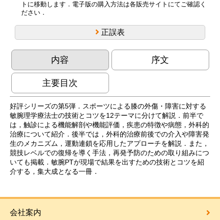
トに移動します．電子版の購入方法は各販売サイトにてご確認く
ださい．
正誤表
内容
序文
主要目次
好評シリーズの第5弾．スポーツによる膝の外傷・障害に対する
敏腕理学療法士の技術とコツを12テーマに分けて解説．前半で
は，触診による機能解剖や機能評価，疾患の特徴や病態，外科的
治療について紹介．後半では，外科的治療前後での介入や障害発
生のメカニズム，運動連鎖を応用したアプローチを解説．また，
競技レベルでの復帰を導く手法，再発予防のための取り組みにつ
いても掲載．敏腕PTが現場で結果を出すための技術とコツを紹
介する，集大成となる一冊．
会社案内