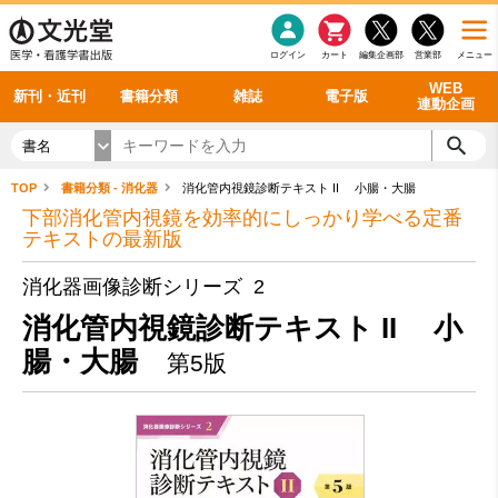
感染症
書籍「データに基づく臨床動作分析」WEB動画
老年医学
看護・介護
雑誌投稿規定
呼吸器
理学療法
電子書籍
書籍「眼手術学」WEB動画
新刊一覧
外科学一般
ログイン
カート
編集企画部
営業部
メニュー
循環器
雑誌案内・年間購読
電子雑誌
書籍「神経症候学 II 改訂第二版」 WEB動画
今後の発行予定
整形外科
最新号
バックナンバー
シリーズ一覧
WEB
新刊・近刊
書籍分類
雑誌
電子版
連動企画
書名
TOP
書籍分類 - 消化器
消化管内視鏡診断テキスト II 小腸・大腸
下部消化管内視鏡を効率的にしっかり学べる定番
テキストの最新版
消化器画像診断シリーズ 2
消化管内視鏡診断テキスト II 小
腸・大腸
第5版