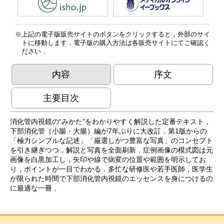
上記の電子版販売サイトのボタンをクリックすると，外部のサイ
トに移動します．電子版の購入方法は各販売サイトにてご確認く
ださい．
内容
序文
主要目次
消化管内視鏡の“みかた”をわかりやすく解説した定番テキスト，
下部消化管（小腸・大腸）編が7年ぶりに大改訂．第1版からの
「極力シンプルな記述」「厳選しかつ豊富な写真」のコンセプト
を引き継ぎつつ，解説と写真を全面刷新．症例画像の模式図は元
画像を白黒加工し，矢印や線で病変の位置や範囲を明示してお
り，ポイントが一目でわかる．多忙な研修医や若手医師，医学生
が限られた時間で下部消化管内視鏡のエッセンスを身につけるの
に最適な一冊．