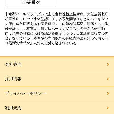
主要目次
非定型パーキンソニズムは主に進行性核上性麻痺，大脳皮質基底
核変性症，レヴィ小体型認知症，多系統萎縮症などのパーキンソ
ン病に似た症状を示す疾患群で，この領域は基礎，臨床ともに進
歩が著しい．本書は，非定型パーキンソニズムの最新の研究動
向，現在の診療における課題を提示しつつ，日常診療に役立つ内
容となっている．本領域の専門以外の神経内科医も知っておくべ
き最新の情報がふんだんに盛り込まれている．
会社案内
採用情報
プライバシーポリシー
利用規約