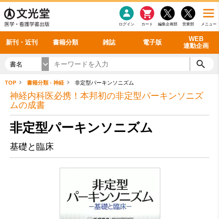
感染症
書籍「データに基づく臨床動作分析」WEB動画
老年医学
看護・介護
雑誌投稿規定
呼吸器
理学療法
電子書籍
書籍「眼手術学」WEB動画
新刊一覧
外科学一般
ログイン
カート
編集企画部
営業部
メニュー
循環器
雑誌案内・年間購読
電子雑誌
書籍「神経症候学 II 改訂第二版」 WEB動画
今後の発行予定
整形外科
最新号
バックナンバー
シリーズ一覧
WEB
新刊・近刊
書籍分類
雑誌
電子版
連動企画
書名
TOP
書籍分類 - 神経
非定型パーキンソニズム
神経内科医必携！本邦初の非定型パーキンソニズ
ムの成書
非定型パーキンソニズム
基礎と臨床