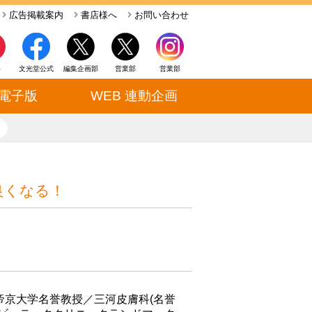
広告掲載案内
書店様へ
お問い合わせ
ト
文光堂公式
編集企画部
営業部
営業部
電子版
WEB 連動企画
close
良くなる！
帝京大学名誉教授／三河皮膚科(名誉