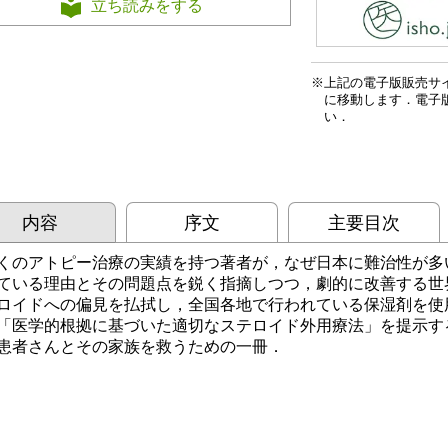
立ち読みをする
上記の電子版販売サ
に移動します．電子
い．
内容
序文
主要目次
くのアトピー治療の実績を持つ著者が，なぜ日本に難治性が多
ている理由とその問題点を鋭く指摘しつつ，劇的に改善する世
ロイドへの偏見を払拭し，全国各地で行われている保湿剤を使
「医学的根拠に基づいた適切なステロイド外用療法」を提示す
患者さんとその家族を救うための一冊．