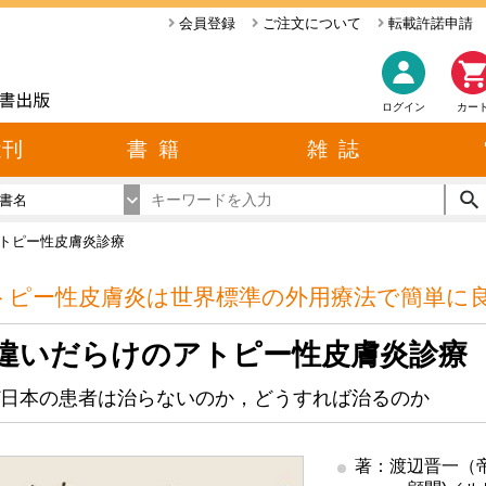
会員登録
ご注文について
転載許諾申請
ログイン
カー
近刊
書 籍
雑 誌
書名
トピー性皮膚炎診療
トピー性皮膚炎は世界標準の外用療法で簡単に
違いだらけのアトピー性皮膚炎診療
日本の患者は治らないのか，どうすれば治るのか
著：渡辺晋一（