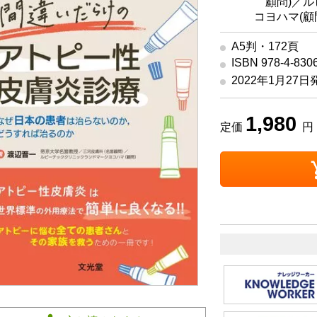
顧問)／
コヨハマ(顧
A5判・172頁
ISBN 978-4-830
2022年1月27日
1,980
定価
円 