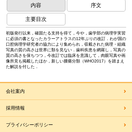
内容
序文
主要目次
初版発行以来，確固たる支持を得て，今や，歯学部の病理学実習
に必須の書となったカラーアトラスの12年ぶりの改訂．わが国の
口腔病理学研究者の協力により集められ，収載された病理・組織
写真の質の高さは世界に類を見ない．歯科疾患を網羅し，写真の
質の高さを保ちつつ，今改訂では臨床を意識して，肉眼写真や画
像所見も掲載したほか，新しい腫瘍分類（WHO2017）を踏まえ
た解説を付した．
会社案内
採用情報
プライバシーポリシー