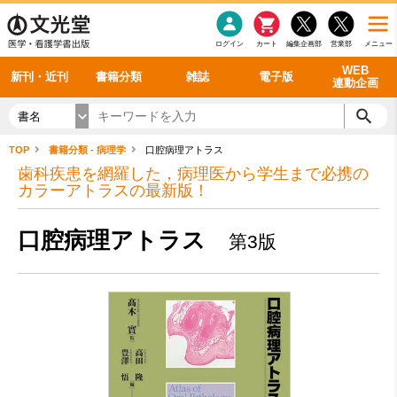
感染症
書籍「データに基づく臨床動作分析」WEB動画
老年医学
看護・介護
雑誌投稿規定
呼吸器
理学療法
電子書籍
書籍「眼手術学」WEB動画
新刊一覧
外科学一般
ログイン
カート
編集企画部
営業部
メニュー
循環器
雑誌案内・年間購読
電子雑誌
書籍「神経症候学 II 改訂第二版」 WEB動画
今後の発行予定
整形外科
最新号
バックナンバー
シリーズ一覧
WEB
新刊・近刊
書籍分類
雑誌
電子版
連動企画
書名
TOP
書籍分類 - 病理学
口腔病理アトラス
歯科疾患を網羅した，病理医から学生まで必携の
カラーアトラスの最新版！
口腔病理アトラス
第3版