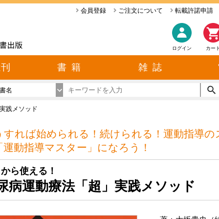
会員登録
ご注文について
転載許諾申請
ログイン
カー
近刊
書 籍
雑 誌
書名
実践メソッド
うすれば始められる！続けられる！運動指導の
「運動指導マスター」になろう！
日から使える！
尿病運動療法「超」実践メソッド