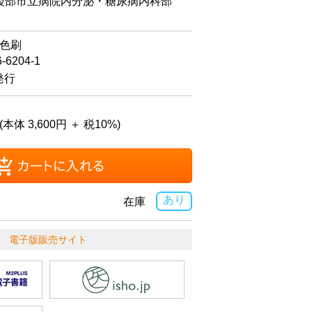
綾部市立病院内分泌・糖尿病内科部
2色刷
6-6204-1
発行
(本体 3,600円 ＋ 税10%)
あり
在庫
電子版販売サイト