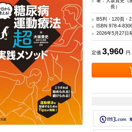
著：大坂貴史（
長）
B5判・120頁・
ISBN 978-4-830
2026年5月27日
3,960
定価
円 