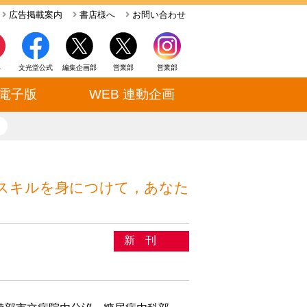
広告掲載案内
書店様へ
お問い合わせ
ト
文光堂公式
編集企画部
営業部
営業部
電子版
WEB 連動企画
close
スキルを身につけて，あなた
新刊