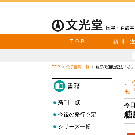
ＴＯＰ
新刊・
TOP
電子書籍一覧
糖尿病運動療法「超」
こ
書籍
も
新刊一覧
今
糖
今後の発行予定
シリーズ一覧