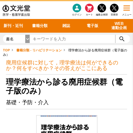
感染症
書籍「データに基づく臨床動作分析」WEB動画
老年医学
看護・介護
雑誌投稿規定
呼吸器
理学療法
電子書籍
書籍「眼手術学」WEB動画
新刊一覧
外科学一般
ログイン
カート
編集企画部
営業部
メニュー
循環器
雑誌案内・年間購読
電子雑誌
書籍「神経症候学 II 改訂第二版」 WEB動画
今後の発行予定
整形外科
最新号
バックナンバー
シリーズ一覧
WEB
新刊・近刊
書籍分類
雑誌
電子版
連動企画
書名
TOP
書籍分類 - リハビリテーション
理学療法から診る廃用症候群（電子版の
み）
廃用症候群に対して，理学療法は何ができるの
か？何をすべきか？その答えがここにある
理学療法から診る廃用症候群（電
子版のみ）
基礎・予防・介入