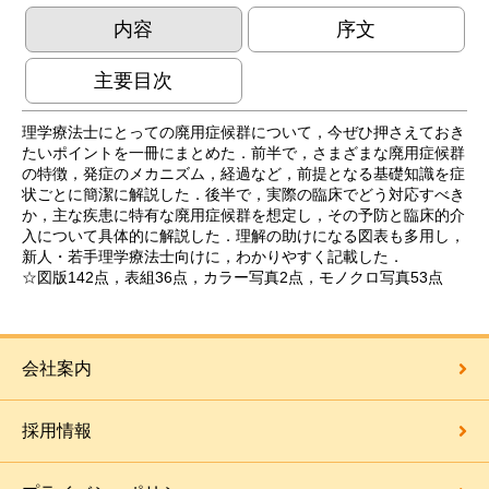
内容
序文
主要目次
理学療法士にとっての廃用症候群について，今ぜひ押さえておき
たいポイントを一冊にまとめた．前半で，さまざまな廃用症候群
の特徴，発症のメカニズム，経過など，前提となる基礎知識を症
状ごとに簡潔に解説した．後半で，実際の臨床でどう対応すべき
か，主な疾患に特有な廃用症候群を想定し，その予防と臨床的介
入について具体的に解説した．理解の助けになる図表も多用し，
新人・若手理学療法士向けに，わかりやすく記載した．
☆図版142点，表組36点，カラー写真2点，モノクロ写真53点
会社案内
採用情報