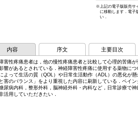
上記の電子版販売サ
に移動します．電子
い．
内容
序文
主要目次
障害性疼痛患者は，他の慢性疼痛患者と比較して心理的苦痛が
影響があるとされている．神経障害性疼痛に使用する薬物につ
によって生活の質（QOL）や日常生活動作（ADL）の悪化が
と害のバランス」をより重視した内容に刷新している．ペイン
糖尿病内科，整形外科，脳神経外科・内科など，日常診療で神
非活用していただきたい．