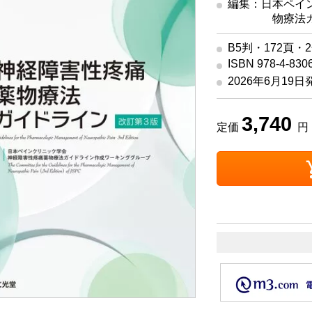
編集：日本ペイ
物療法
B5判・172頁・
ISBN 978-4-830
2026年6月19日
3,740
定価
円 