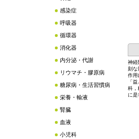
感染症
呼吸器
循環器
消化器
内分泌・代謝
神経
刻な
リウマチ・膠原病
作用
「益
糖尿病・生活習慣病
科，
に是
栄養・輸液
腎臓
血液
小児科