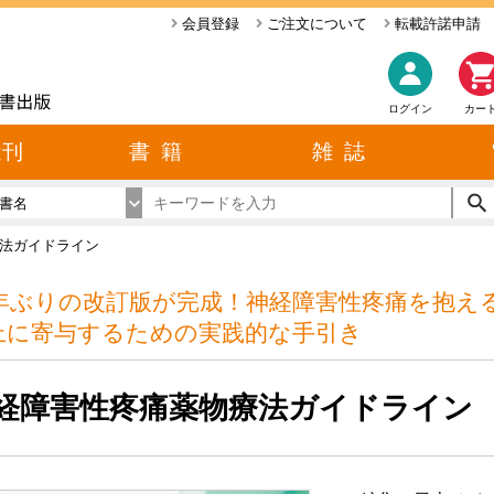
会員登録
ご注文について
転載許諾申請
ログイン
カー
近刊
書 籍
雑 誌
書名
法ガイドライン
0年ぶりの改訂版が完成！神経障害性疼痛を抱え
上に寄与するための実践的な手引き
経障害性疼痛薬物療法ガイドライン