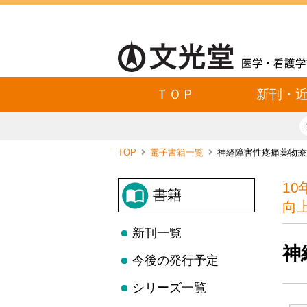
ＴＯＰ
新刊・
TOP
電子書籍一覧
神経障害性疼痛薬物療
1
書籍
向
新刊一覧
神
今後の発行予定
シリーズ一覧