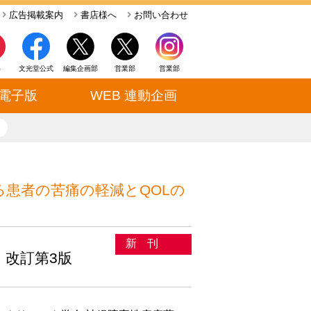
広告掲載案内
書店様へ
お問い合わせ
ト
文光堂公式
編集企画部
営業部
営業部
電子版
WEB 連動企画
close
る患者の苦痛の軽減とQOLの
新刊
改訂第3版