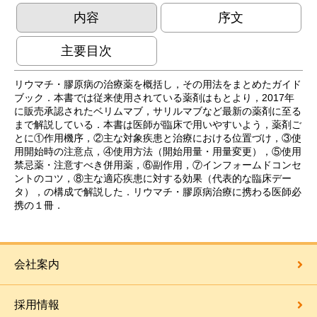
内容
序文
主要目次
リウマチ・膠原病の治療薬を概括し，その用法をまとめたガイド
ブック．本書では従来使用されている薬剤はもとより，2017年
に販売承認されたベリムマブ，サリルマブなど最新の薬剤に至る
まで解説している．本書は医師が臨床で用いやすいよう，薬剤ご
とに①作用機序，②主な対象疾患と治療における位置づけ，③使
用開始時の注意点，④使用方法（開始用量・用量変更），⑤使用
禁忌薬・注意すべき併用薬，⑥副作用，⑦インフォームドコンセ
ントのコツ，⑧主な適応疾患に対する効果（代表的な臨床デー
タ），の構成で解説した．リウマチ・膠原病治療に携わる医師必
携の１冊．
会社案内
採用情報