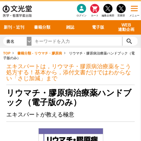
感染症
書籍「データに基づく臨床動作分析」WEB動画
老年医学
看護・介護
雑誌投稿規定
呼吸器
理学療法
電子書籍
書籍「眼手術学」WEB動画
新刊一覧
外科学一般
ログイン
カート
編集企画部
営業部
メニュー
循環器
雑誌案内・年間購読
電子雑誌
書籍「神経症候学 II 改訂第二版」 WEB動画
今後の発行予定
整形外科
最新号
バックナンバー
シリーズ一覧
WEB
新刊・近刊
書籍分類
雑誌
電子版
連動企画
書名
TOP
書籍分類 - リウマチ・膠原病
リウマチ・膠原病治療薬ハンドブック（電
子版のみ）
エキスパートは，リウマチ・膠原病治療薬をこう
処方する！基本から，添付文書だけではわからな
い「さじ加減」まで
リウマチ・膠原病治療薬ハンドブ
ック（電子版のみ）
エキスパートが教える極意